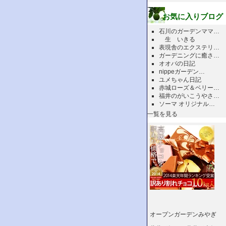
お気に入りブログ
石川のガーデンママ…
生 いきる
表現舎のエクステリ…
ガーデニングに癒さ…
オオバの日記
nippeガーデン…
ユメちゃん日記
赤城ローズ＆ベリー…
福井のがいこうやさ…
ソーマ オリジナル…
一覧を見る
オープンガーデンみやぎ