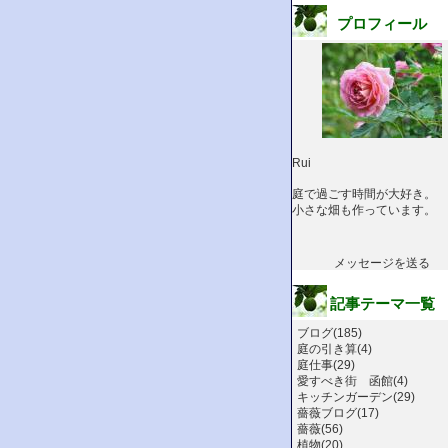
プロフィール
Rui
庭で過ごす時間が大好き。
小さな畑も作っています。
メッセージを送る
記事テーマ一覧
ブログ(185)
庭の引き算(4)
庭仕事(29)
愛すべき街 函館(4)
キッチンガーデン(29)
薔薇ブログ(17)
薔薇(56)
植物(20)