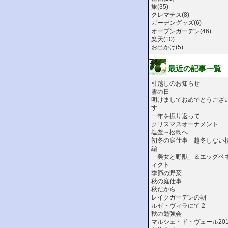
旅(35)
クレマチス(8)
ガーデングッズ(6)
オープンガーデン(46)
楽天(10)
お出かけ(5)
最近の記事一覧
引越しのお知らせ
雪の日
明けましておめでとうござ
す
一年を振り返って
クリスマスオーナメント
塩釜～松島へ
初冬の庭仕事 越冬しない
編
「美女と野獣」＆エッグベ
ィクト
季節の野菜
秋の庭仕事
秋だから
レイクガーデンの朝
ルゼ・ヴィラにて 2
秋の勉強会
マルシェ・ド・ヴェール201