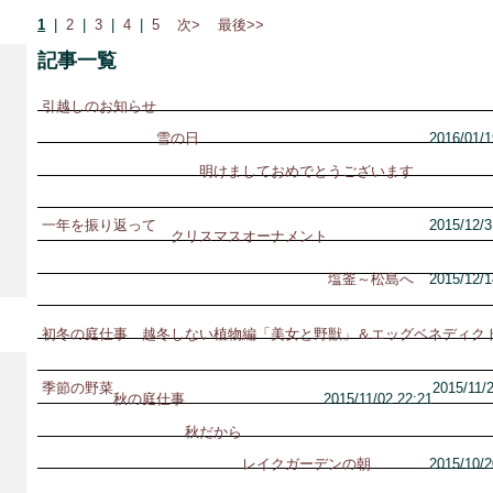
1
|
2
|
3
|
4
|
5
次>
最後>>
記事一覧
引越しのお知らせ
雪の日
2016/01/1
明けましておめでとうございます
一年を振り返って
2015/12/3
クリスマスオーナメント
塩釜～松島へ
2015/12/1
初冬の庭仕事 越冬しない植物編
「美女と野獣」＆エッグベネディク
季節の野菜
2015/11/
秋の庭仕事
2015/11/02 22:21
秋だから
レイクガーデンの朝
2015/10/2