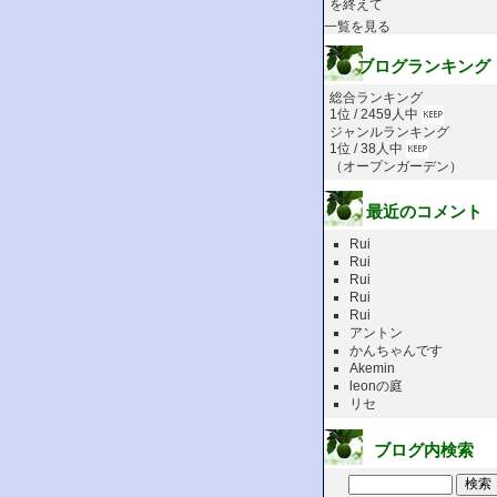
を終えて
一覧を見る
ブログランキング
総合ランキング
1位 / 2459人中
ジャンルランキング
1位 / 38人中
（
オープンガーデン
）
最近のコメント
Rui
Rui
Rui
Rui
Rui
アントン
かんちゃんです
Akemin
leonの庭
リセ
ブログ内検索