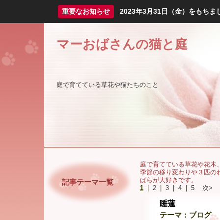
重要なお知らせ
2023年3月31日（金）をも
マーおばさんの猫と庭
庭で育てている草花や猫たちのこと
庭で育てている草花や花木
季節の移り変わりや３匹の
ばらが大好きです。
記事テーマ一覧
1
|
2
|
3
|
4
|
5
次>
睡蓮
テーマ：
ブログ