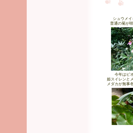
シュウメイ
普通の菊が
今年はビ
姫スイレンと
メダカが無事