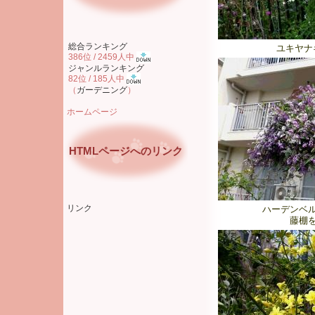
総合ランキング
ユキヤナ
386位 / 2459人中
ジャンルランキング
82位 / 185人中
（
ガーデニング
）
ホームページ
HTMLページへのリンク
リンク
ハーデンベ
藤棚