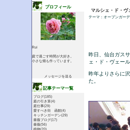
プロフィール
マルシェ・ド・ヴェ
テーマ：
オープンガーデ
Rui
昨日、仙台ガス
庭で過ごす時間が大好き。
小さな畑も作っています。
ェ・ド・ヴェー
昨年よりさらに
メッセージを送る
た。
記事テーマ一覧
ブログ(185)
庭の引き算(4)
庭仕事(29)
愛すべき街 函館(4)
キッチンガーデン(29)
薔薇ブログ(17)
薔薇(56)
植物(20)