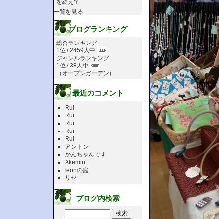
を終えて
一覧を見る
ブログランキング
総合ランキング
1位 / 2459人中
ジャンルランキング
1位 / 38人中
（
オープンガーデン
）
最近のコメント
Rui
Rui
Rui
Rui
Rui
アントン
かんちゃんです
Akemin
leonの庭
リセ
ブログ内検索