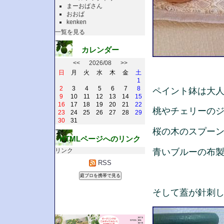
まーおばさん
おおば
kenken
一覧を見る
カレンダー
<<
2026/08
>>
日
月
火
水
木
金
土
1
2
3
4
5
6
7
8
ペイント鉢は大
9
10
11
12
13
14
15
16
17
18
19
20
21
22
桃やチェリーの
23
24
25
26
27
28
29
30
31
桜の木のスプー
HTMLページへのリンク
青いブルーの布
リンク
RSS
そして蓋が針刺