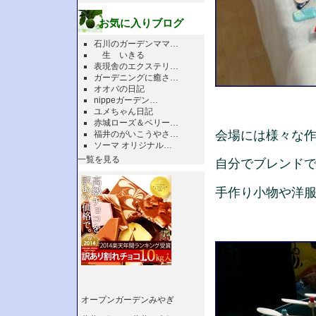
お気に入りブログ
石川のガーデンママ…
生 いきる
表現舎のエクステリ…
ガーデニングに癒さ…
オオバの日記
nippeガーデン…
ユメちゃん日記
赤城ローズ＆ベリー…
会場には様々な
福井のがいこうやさ…
ソーマ オリジナル…
一覧を見る
自分でブレンド
手作り小物や洋
オープンガーデンみやぎ