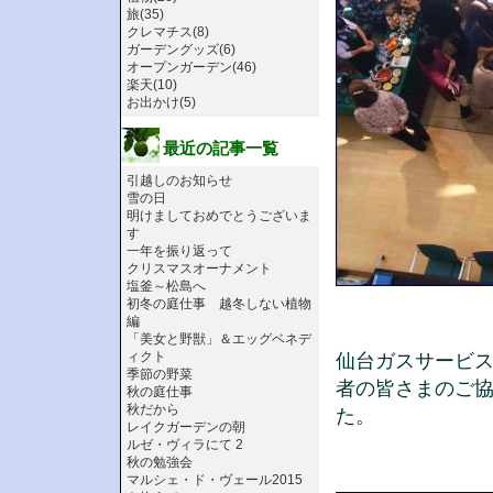
旅(35)
クレマチス(8)
ガーデングッズ(6)
オープンガーデン(46)
楽天(10)
お出かけ(5)
最近の記事一覧
引越しのお知らせ
雪の日
明けましておめでとうございま
す
一年を振り返って
クリスマスオーナメント
塩釜～松島へ
初冬の庭仕事 越冬しない植物
編
「美女と野獣」＆エッグベネデ
ィクト
仙台ガスサービス
季節の野菜
者の皆さまのご
秋の庭仕事
秋だから
た。
レイクガーデンの朝
ルゼ・ヴィラにて 2
秋の勉強会
マルシェ・ド・ヴェール2015