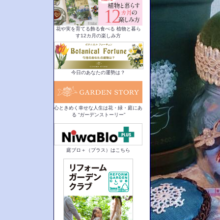
花や実を育てる飾る食べる 植物と暮ら
す12カ月の楽しみ方
今日のあなたの運勢は？
心ときめく幸せな人生は花・緑・庭にあ
る “ガーデンストーリー”
庭ブロ＋（プラス）はこちら