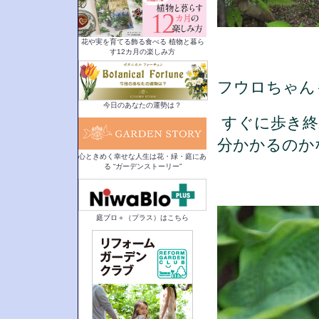
花や実を育てる飾る食べる 植物と暮ら
す12カ月の楽しみ方
フウロちゃん
今日のあなたの運勢は？
すぐに歩き終
分かかるのか
心ときめく幸せな人生は花・緑・庭にあ
る “ガーデンストーリー”
庭ブロ＋（プラス）はこちら