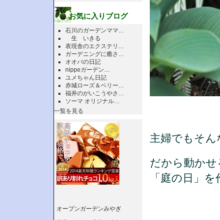
お気に入りブログ
石川のガーデンママ…
生 いきる
表現舎のエクステリ…
ガーデニングに癒さ…
オオバの日記
nippeガーデン…
ユメちゃん日記
赤城ローズ＆ベリー…
福井のがいこうやさ…
ソーマ オリジナル…
一覧を見る
主婦でもそん
だから動かせ
「庭の日」を
オープンガーデンみやぎ