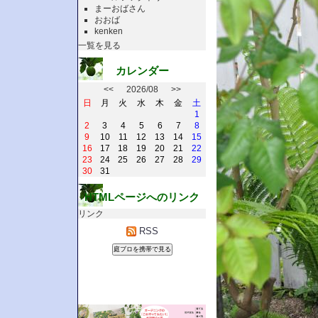
まーおばさん
おおば
kenken
一覧を見る
カレンダー
<<
2026/08
>>
日
月
火
水
木
金
土
1
2
3
4
5
6
7
8
9
10
11
12
13
14
15
16
17
18
19
20
21
22
23
24
25
26
27
28
29
30
31
HTMLページへのリンク
リンク
RSS