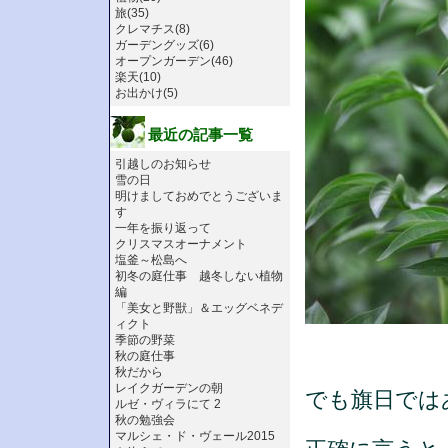
旅(35)
クレマチス(8)
ガーデングッズ(6)
オープンガーデン(46)
楽天(10)
お出かけ(5)
最近の記事一覧
引越しのお知らせ
雪の日
明けましておめでとうございま
す
一年を振り返って
クリスマスオーナメント
塩釜～松島へ
初冬の庭仕事 越冬しない植物
編
「美女と野獣」＆エッグベネデ
ィクト
季節の野菜
秋の庭仕事
秋だから
レイクガーデンの朝
でも旗日では
ルゼ・ヴィラにて 2
秋の勉強会
マルシェ・ド・ヴェール2015