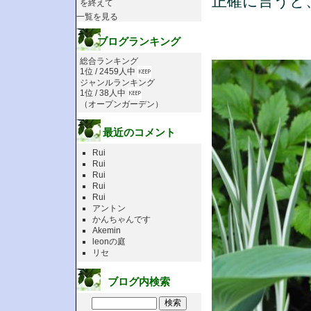
正確に言うと
を終えて
一覧を見る
ブログランキング
総合ランキング
1位 / 2459人中
ジャンルランキング
1位 / 38人中
（
オープンガーデン
）
最近のコメント
Rui
Rui
Rui
Rui
Rui
アントン
かんちゃんです
Akemin
leonの庭
リセ
ブログ内検索