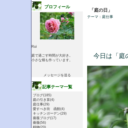
プロフィール
「庭の日」
テーマ：
庭仕事
Rui
今日は「庭
庭で過ごす時間が大好き。
小さな畑も作っています。
メッセージを送る
記事テーマ一覧
ブログ(185)
庭の引き算(4)
庭仕事(29)
愛すべき街 函館(4)
キッチンガーデン(29)
薔薇ブログ(17)
薔薇(56)
植物(20)