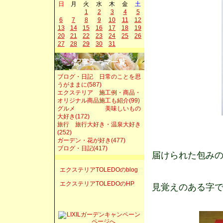
日
月
火
水
木
金
土
1
2
3
4
5
6
7
8
9
10
11
12
13
14
15
16
17
18
19
20
21
22
23
24
25
26
27
28
29
30
31
記事テーマ一覧
ブログ・日記 日常のことを思
うがままに(587)
エクステリア 施工例・商品・
オリジナル商品施工も紹介(99)
グルメ 美味しいもの
大好き(172)
旅行 旅行大好き・温泉大好き
(252)
ガーデン・花が好き(477)
ブログ・日記(417)
届けられた包みの中
エクステリアTOLEDOのblog
エクステリアTOLEDOのHP
見覚えのある字