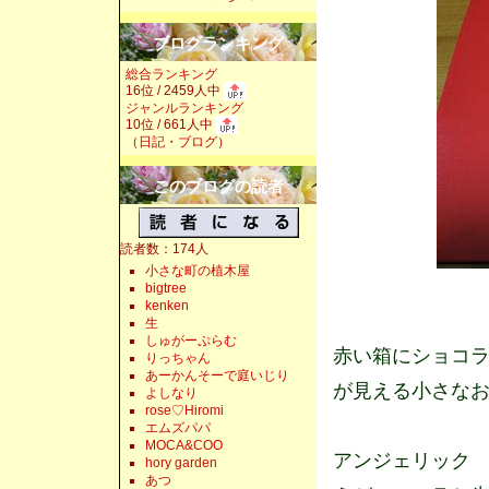
ブログランキング
総合ランキング
16位 / 2459人中
ジャンルランキング
10位 / 661人中
（
日記・ブログ
）
このブログの読者
読者数：174人
小さな町の植木屋
bigtree
kenken
生
しゅがーぷらむ
赤い箱にショコラ
りっちゃん
あーかんそーで庭いじり
が見える小さな
よしなり
rose♡Hiromi
エムズパパ
MOCA&COO
アンジェリック
hory garden
あつ