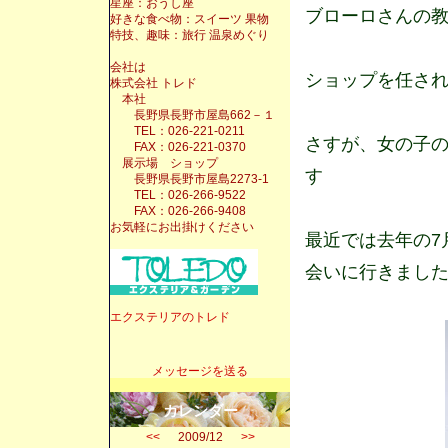
星座：おうし座
ブローロさんの
好きな食べ物：スイーツ 果物
特技、趣味：旅行 温泉めぐり
会社は
ショップを任さ
株式会社 トレド
本社
長野県長野市屋島662－１
TEL：026-221-0211
さすが、女の子
FAX：026-221-0370
展示場 ショップ
す
長野県長野市屋島2273-1
TEL：026-266-9522
FAX：026-266-9408
お気軽にお出掛けください
最近では去年の7
会いに行きまし
エクステリアのトレド
メッセージを送る
カレンダー
<<
2009/12
>>