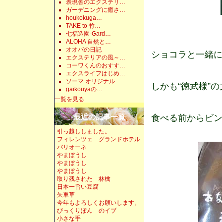
表現舎のエクステリ…
ガーデニングに癒さ…
houkokuga…
TAKE to 竹…
七福造園-Gard…
ALOHA 自然と…
オオバの日記
ショコラと一緒
エクステリアの風～…
コーワくんのおすす…
エクスライフはじめ…
ソーマ オリジナル…
しかも“徳武様”の
gaikouyaの…
一覧を見る
最近の記事一覧
食べる前からビ
引っ越ししました。
フィレンツェ グランドホテル
バリオーネ
やまぼうし
やまぼうし
やまぼうし
取り残された 林檎
日本一旨い豆腐
矢車草
今年もよろしくお願いします。
びっくりぽん のイブ
小さな手