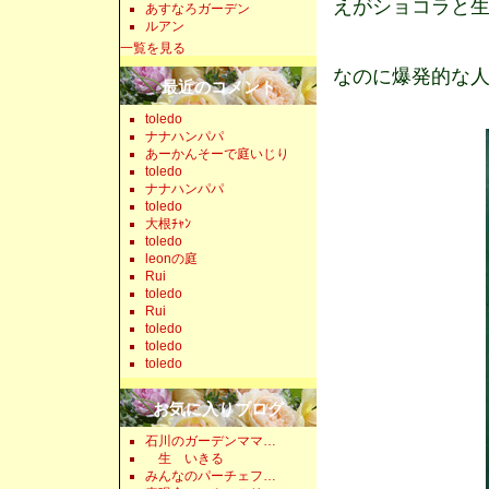
えがショコラと
あすなろガーデン
ルアン
一覧を見る
なのに爆発的な
最近のコメント
toledo
ナナハンパパ
あーかんそーで庭いじり
toledo
ナナハンパパ
toledo
大根ﾁｬﾝ
toledo
leonの庭
Rui
toledo
Rui
toledo
toledo
toledo
お気に入りブログ
石川のガーデンママ…
生 いきる
みんなのパーチェフ…