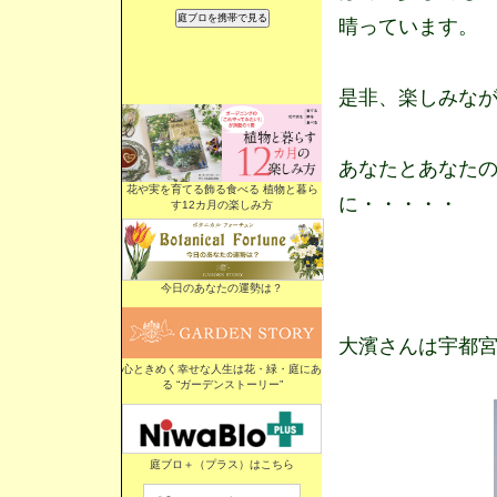
晴っています。
是非、楽しみな
あなたとあなた
花や実を育てる飾る食べる 植物と暮ら
に・・・・・
す12カ月の楽しみ方
今日のあなたの運勢は？
大濱さんは宇都宮
心ときめく幸せな人生は花・緑・庭にあ
る “ガーデンストーリー”
庭ブロ＋（プラス）はこちら