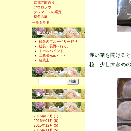
京都寺町通り
フウロソウ
クレマチスの選定
初冬の庭
一覧を見る
最近のトラックバック
残暑のブルーベリー狩り
社長・長野へ行く。
トールペイント
赤い箱を開けると
〓幕張was・・・
腐葉土
粒 少し大きめ
ブログ内検索
参加コミュニティ一覧
アーカイブ
2016年03月 (1)
2016年01月 (8)
2015年12月 (5)
2015年11月 (5)