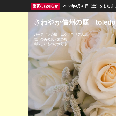
重要なお知らせ
2023年3月31日（金）をも
さわやか信州の庭 toledo
ガーテ゛ンの風・エクステリアの風
信州の街の風・旅の風
美味しいものが大好き・・・・・