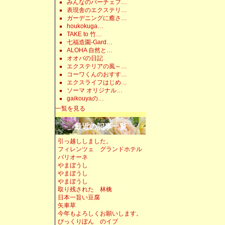
みんなのパーチェフ…
表現舎のエクステリ…
ガーデニングに癒さ…
houkokuga…
TAKE to 竹…
七福造園-Gard…
ALOHA 自然と…
オオバの日記
エクステリアの風～…
コーワくんのおすす…
エクスライフはじめ…
ソーマ オリジナル…
gaikouyaの…
一覧を見る
最近の記事一覧
引っ越ししました。
フィレンツェ グランドホテル
バリオーネ
やまぼうし
やまぼうし
やまぼうし
取り残された 林檎
日本一旨い豆腐
矢車草
今年もよろしくお願いします。
びっくりぽん のイブ