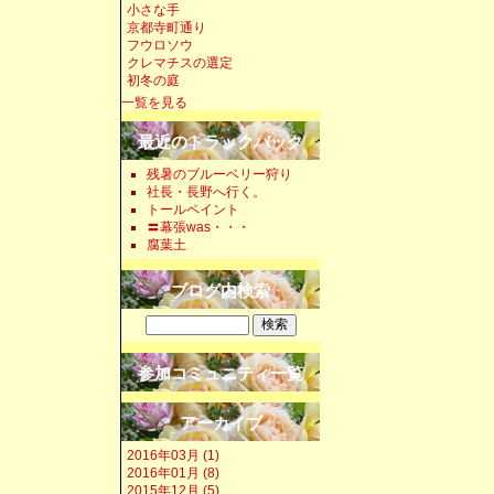
小さな手
京都寺町通り
フウロソウ
クレマチスの選定
初冬の庭
一覧を見る
最近のトラックバック
残暑のブルーベリー狩り
社長・長野へ行く。
トールペイント
〓幕張was・・・
腐葉土
ブログ内検索
参加コミュニティ一覧
アーカイブ
2016年03月 (1)
2016年01月 (8)
2015年12月 (5)