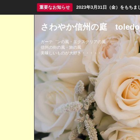
重要なお知らせ
2023年3月31日（金）をも
さわやか信州の庭 toledo
ガーテ゛ンの風・エクステリアの風
信州の街の風・旅の風
美味しいものが大好き・・・・・