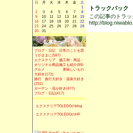
日
月
火
水
木
金
土
トラックバック
1
2
3
4
5
6
7
8
この記事のトラックバ
9
10
11
12
13
14
15
16
17
18
19
20
21
22
http://blog.niwabl
23
24
25
26
27
28
29
30
31
記事テーマ一覧
ブログ・日記 日常のことを思
うがままに(587)
エクステリア 施工例・商品・
オリジナル商品施工も紹介(99)
グルメ 美味しいもの
大好き(172)
旅行 旅行大好き・温泉大好き
(252)
ガーデン・花が好き(477)
ブログ・日記(417)
エクステリアTOLEDOのblog
エクステリアTOLEDOのHP