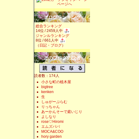
ブログランキング
総合ランキング
14位 / 2459人中
ジャンルランキング
8位 / 661人中
（
日記・ブログ
）
このブログの読者
読者数：174人
小さな町の植木屋
bigtree
kenken
生
しゅがーぷらむ
りっちゃん
あーかんそーで庭いじり
よしなり
rose♡Hiromi
エムズパパ
MOCA&COO
hory garden