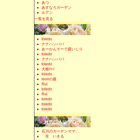
あつ
あすなろガーデン
ルアン
一覧を見る
最近のコメント
toledo
ナナハンパパ
あーかんそーで庭いじり
toledo
ナナハンパパ
toledo
大根ﾁｬﾝ
toledo
leonの庭
Rui
toledo
Rui
toledo
toledo
toledo
お気に入りブログ
石川のガーデンママ…
生 いきる