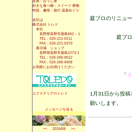
星座：おうし座
好きな食べ物：スイーツ 果物
特技、趣味：旅行 温泉めぐり
庭ブロのリニュー
会社は
株式会社 トレド
本社
長野県長野市屋島662－１
庭ブロ+の
TEL：026-221-0211
FAX：026-221-0370
展示場 ショップ
長野県長野市屋島2273-1
↓
TEL：026-266-9522
FAX：026-266-9408
お気軽にお出掛けください
「
さ
1月31日から投
エクステリアのトレド
願いします。
メッセージを送る
カレンダー
<<
2026/08
>>