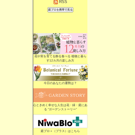
RSS
花や実を育てる飾る食べる 植物と暮ら
す12カ月の楽しみ方
今日のあなたの運勢は？
心ときめく幸せな人生は花・緑・庭にあ
る “ガーデンストーリー”
庭ブロ＋（プラス）はこちら