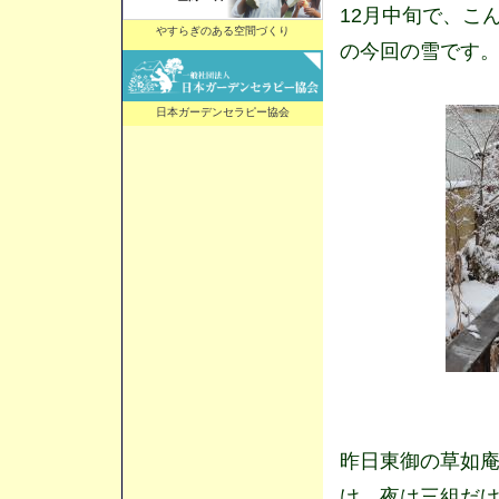
12月中旬で、こ
やすらぎのある空間づくり
の今回の雪です
日本ガーデンセラピー協会
昨日東御の草如
け、夜は三組だ