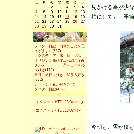
日
月
火
水
木
金
土
見かける事が少
1
2
3
4
5
6
7
8
9
10
11
12
13
柿にしても、季
14
15
16
17
18
19
20
21
22
23
24
25
26
27
28
29
30
31
記事テーマ一覧
ブログ・日記 日常のことを思
うがままに(587)
エクステリア 施工例・商品・
オリジナル商品施工も紹介(99)
グルメ 美味しいもの
大好き(172)
旅行 旅行大好き・温泉大好き
(252)
ガーデン・花が好き(477)
ブログ・日記(417)
エクステリアTOLEDOのblog
エクステリアTOLEDOのHP
今朝も、雪が積