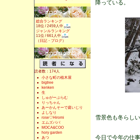
降っている。
ブログランキング
総合ランキング
18位 / 2459人中
ジャンルランキング
11位 / 661人中
（
日記・ブログ
）
このブログの読者
読者数：174人
小さな町の植木屋
bigtree
kenken
生
しゅがーぷらむ
りっちゃん
あーかんそーで庭いじり
よしなり
雪景色も冬らし
rose♡Hiromi
エムズパパ
MOCA&COO
hory garden
今日で今年の仕
あつ