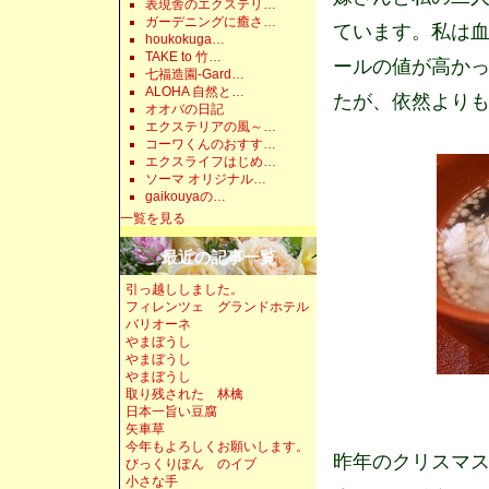
表現舎のエクステリ…
ガーデニングに癒さ…
ています。私は
houkokuga…
TAKE to 竹…
ールの値が高か
七福造園-Gard…
ALOHA 自然と…
たが、依然より
オオバの日記
エクステリアの風～…
コーワくんのおすす…
エクスライフはじめ…
ソーマ オリジナル…
gaikouyaの…
一覧を見る
最近の記事一覧
引っ越ししました。
フィレンツェ グランドホテル
バリオーネ
やまぼうし
やまぼうし
やまぼうし
取り残された 林檎
日本一旨い豆腐
矢車草
今年もよろしくお願いします。
昨年のクリスマ
びっくりぽん のイブ
小さな手