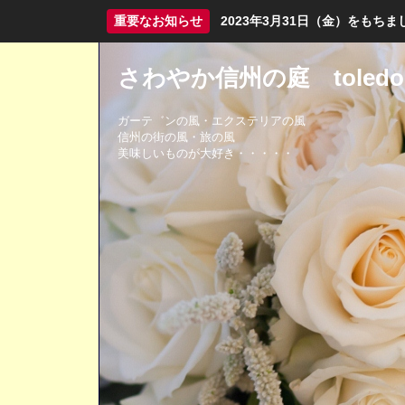
重要なお知らせ
2023年3月31日（金）をも
さわやか信州の庭 toledo
ガーテ゛ンの風・エクステリアの風
信州の街の風・旅の風
美味しいものが大好き・・・・・