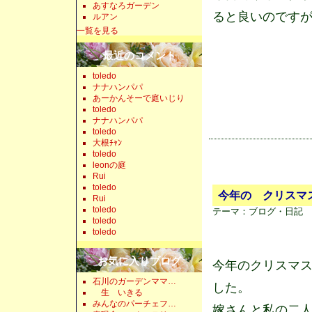
あすなろガーデン
ると良いのです
ルアン
一覧を見る
最近のコメント
toledo
ナナハンパパ
あーかんそーで庭いじり
toledo
ナナハンパパ
toledo
大根ﾁｬﾝ
toledo
leonの庭
Rui
toledo
今年の クリスマ
Rui
toledo
テーマ：
ブログ・日記 
toledo
toledo
お気に入りブログ
今年のクリスマ
石川のガーデンママ…
した。
生 いきる
みんなのパーチェフ…
嫁さんと私の二