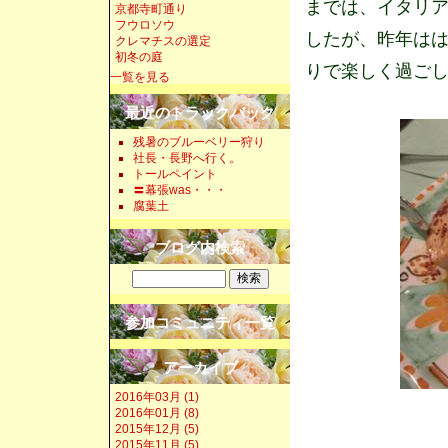
までは、イタリ
京都寺町通り
フウロソウ
したが、昨年は
クレマチスの選定
初冬の庭
りで楽しく過ご
一覧を見る
最近のトラックバック
残暑のブルーベリー狩り
社長・長野へ行く。
トールペイント
〓幕張was・・・
腐葉土
ブログ内検索
参加コミュニティ一覧
アーカイブ
2016年03月 (1)
2016年01月 (8)
2015年12月 (5)
2015年11月 (5)