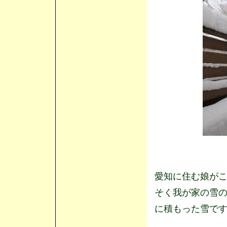
愛知に住む娘が
そく我が家の雪
に積もった雪で