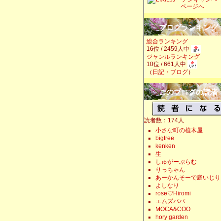
ブログランキング
総合ランキング
16位 / 2459人中
ジャンルランキング
10位 / 661人中
（
日記・ブログ
）
このブログの読者
読者数：174人
小さな町の植木屋
bigtree
kenken
生
しゅがーぷらむ
りっちゃん
あーかんそーで庭いじり
よしなり
rose♡Hiromi
エムズパパ
MOCA&COO
hory garden