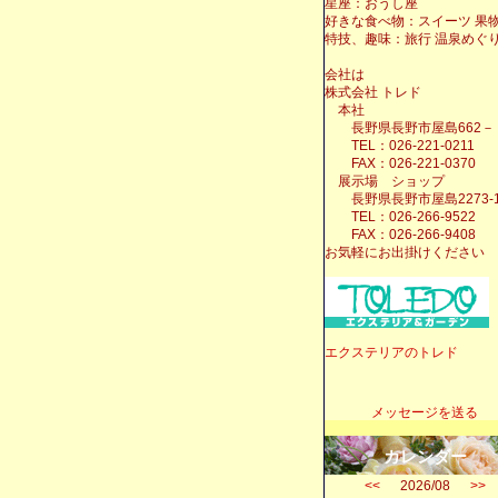
星座：おうし座
好きな食べ物：スイーツ 果
特技、趣味：旅行 温泉めぐ
会社は
株式会社 トレド
本社
長野県長野市屋島662－
TEL：026-221-0211
FAX：026-221-0370
展示場 ショップ
長野県長野市屋島2273-
TEL：026-266-9522
FAX：026-266-9408
お気軽にお出掛けください
エクステリアのトレド
メッセージを送る
カレンダー
<<
2026/08
>>