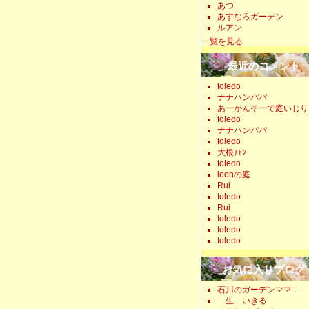
あつ
あすなろガーデン
ルアン
一覧を見る
最近のコメント
toledo
ナナハンパパ
あーかんそーで庭いじり
toledo
ナナハンパパ
toledo
大根ﾁｬﾝ
toledo
leonの庭
Rui
toledo
Rui
toledo
toledo
toledo
お気に入りブログ
石川のガーデンママ…
生 いきる