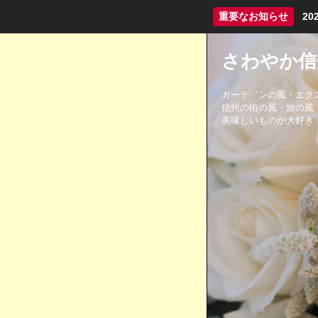
重要なお知らせ
2
さわやか信州
ガーテ゛ンの風・エク
信州の街の風・旅の風
美味しいものが大好き