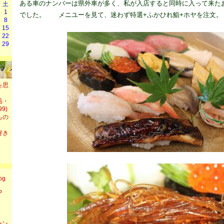
ある車のナンバーは県外車が多く、私が入店すると同時に入って来た
土
1
でした。 メニユーを見て、迷わず特選+ふかひれ鮨+ホヤを注文。
8
15
22
29
を思
品・
9)
もの
好き
og
P