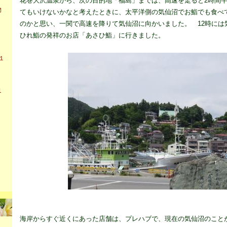
花巻大沢温泉から、次の目的地「福島」までは、高速を走ると2時間
物
てもいけないかなと考えたときに、太平洋側の気仙沼でお鮨でも食べ
り
のかと思い、一関で高速を降りて気仙沼に向かいました。 12時には
ひれ鮨の発祥のお店「あさひ鮨」に行きました。
１
1
海岸からすぐ近くにあった店舗は、プレハブで、現在の気仙沼のこと