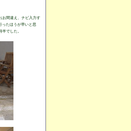
。
おお間違え、ナビ入力す
行ったほうが早いと思
時半でした。