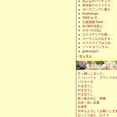
みんなのパーチェフ…
表現舎のエクステリ…
ガーデニングに癒さ…
houkokuga…
TAKE to 竹…
七福造園-Gard…
ALOHA 自然と…
オオバの日記
エクステリアの風～…
コーワくんのおすす…
エクスライフはじめ…
ソーマ オリジナル…
gaikouyaの…
一覧を見る
最近の記事一覧
引っ越ししました。
フィレンツェ グランドホ
バリオーネ
やまぼうし
やまぼうし
やまぼうし
取り残された 林檎
日本一旨い豆腐
矢車草
今年もよろしくお願いしま
びっくりぽん のイブ