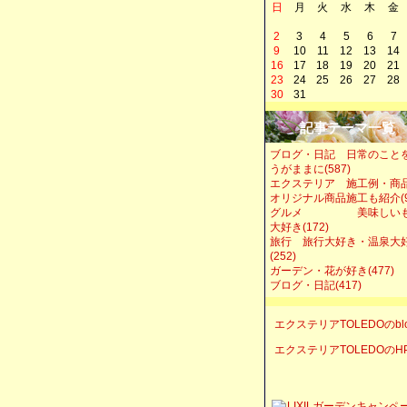
日
月
火
水
木
金
2
3
4
5
6
7
9
10
11
12
13
14
16
17
18
19
20
21
23
24
25
26
27
28
30
31
記事テーマ一覧
ブログ・日記 日常のこと
うがままに(587)
エクステリア 施工例・商
オリジナル商品施工も紹介(9
グルメ 美味しい
大好き(172)
旅行 旅行大好き・温泉大
(252)
ガーデン・花が好き(477)
ブログ・日記(417)
エクステリアTOLEDOのbl
エクステリアTOLEDOのH