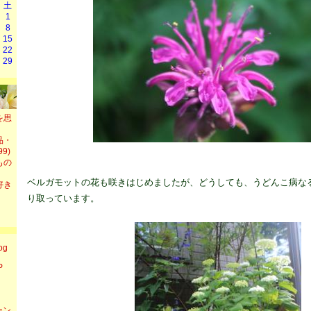
土
1
8
15
22
29
を思
品・
9)
もの
ベルガモットの花も咲きはじめましたが、どうしても、うどんこ病な
好き
り取っています。
og
P