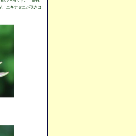
の花の準備です。 薔薇
が、エキナセエが咲きは