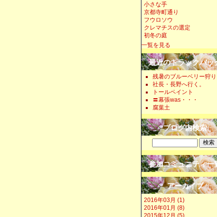
小さな手
京都寺町通り
フウロソウ
クレマチスの選定
初冬の庭
一覧を見る
最近のトラックバッ
残暑のブルーベリー狩り
社長・長野へ行く。
トールペイント
〓幕張was・・・
腐葉土
ブログ内検索
参加コミュニティ一
アーカイブ
2016年03月 (1)
2016年01月 (8)
2015年12月 (5)