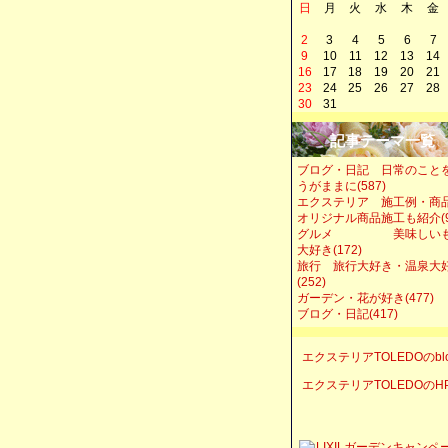
日
月
火
水
木
金
2
3
4
5
6
7
9
10
11
12
13
14
16
17
18
19
20
21
23
24
25
26
27
28
30
31
記事テーマ一覧
ブログ・日記 日常のこと
うがままに(587)
エクステリア 施工例・商
オリジナル商品施工も紹介(9
グルメ 美味しい
大好き(172)
旅行 旅行大好き・温泉大
(252)
ガーデン・花が好き(477)
ブログ・日記(417)
エクステリアTOLEDOのbl
エクステリアTOLEDOのH