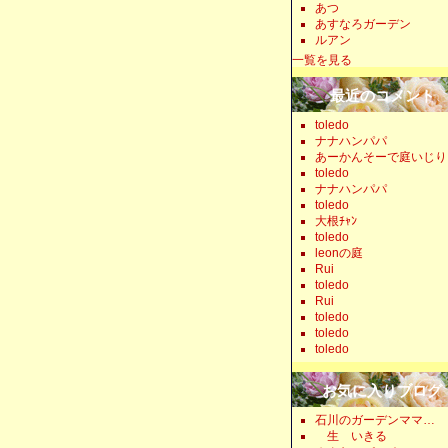
あつ
あすなろガーデン
ルアン
一覧を見る
最近のコメント
toledo
ナナハンパパ
あーかんそーで庭いじり
toledo
ナナハンパパ
toledo
大根ﾁｬﾝ
toledo
leonの庭
Rui
toledo
Rui
toledo
toledo
toledo
お気に入りブログ
石川のガーデンママ…
生 いきる