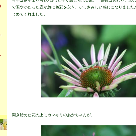
今年は例年よりも1０日ほど早く感じられる庭。 薔薇は終わり、次
物
で賑やかだった庭が急に色彩を欠き、少しさみしい感じになりました
り
じめてくれました。
１
1
開き始めた花の上にカマキリのあかちゃんが。