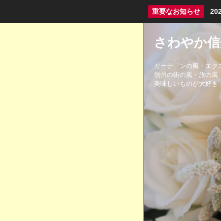
重要なお知らせ
2
さわやか信州
ガーテ゛ンの風・エク
信州の街の風・旅の風
美味しいものが大好き