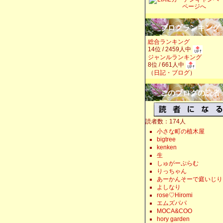
ブログランキング
総合ランキング
14位 / 2459人中
ジャンルランキング
8位 / 661人中
（
日記・ブログ
）
このブログの読者
読者数：174人
小さな町の植木屋
bigtree
kenken
生
しゅがーぷらむ
りっちゃん
あーかんそーで庭いじり
よしなり
rose♡Hiromi
エムズパパ
MOCA&COO
hory garden