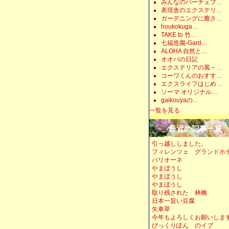
みんなのパーチェフ…
表現舎のエクステリ…
ガーデニングに癒さ…
houkokuga…
TAKE to 竹…
七福造園-Gard…
ALOHA 自然と…
オオバの日記
エクステリアの風～…
コーワくんのおすす…
エクスライフはじめ…
ソーマ オリジナル…
gaikouyaの…
一覧を見る
最近の記事一覧
引っ越ししました。
フィレンツェ グランドホ
バリオーネ
やまぼうし
やまぼうし
やまぼうし
取り残された 林檎
日本一旨い豆腐
矢車草
今年もよろしくお願いしま
びっくりぽん のイブ