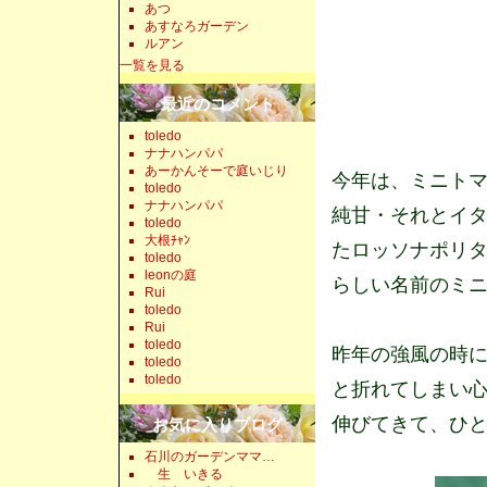
あつ
あすなろガーデン
ルアン
一覧を見る
最近のコメント
toledo
ナナハンパパ
あーかんそーで庭いじり
今年は、ミニトマ
toledo
ナナハンパパ
純甘・それとイ
toledo
大根ﾁｬﾝ
たロッソナポリ
toledo
leonの庭
らしい名前のミ
Rui
toledo
Rui
toledo
昨年の強風の時
toledo
toledo
と折れてしまい
伸びてきて、ひ
お気に入りブログ
石川のガーデンママ…
生 いきる