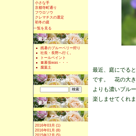
小さな手
京都寺町通り
フウロソウ
クレマチスの選定
初冬の庭
一覧を見る
最近のトラックバック
残暑のブルーベリー狩り
社長・長野へ行く。
トールペイント
〓幕張was・・・
腐葉土
最近、庭にでる
です。 花の大
ブログ内検索
よりも濃いブル
楽しませてくれ
参加コミュニティ一覧
アーカイブ
2016年03月 (1)
2016年01月 (8)
2015年12月 (5)