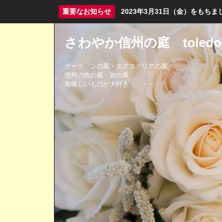
重要なお知らせ
2023年3月31日（金）をも
さわやか信州の庭 toledo
ガーテ゛ンの風・エクステリアの風
信州の街の風・旅の風
美味しいものが大好き・・・・・