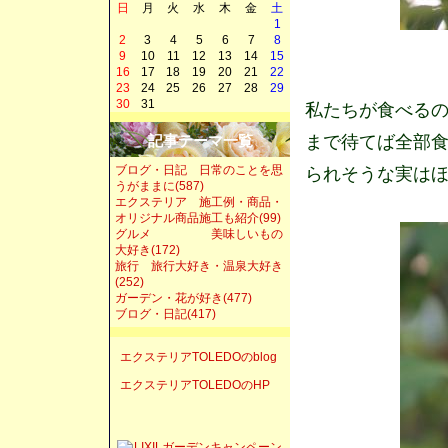
日
月
火
水
木
金
土
1
2
3
4
5
6
7
8
9
10
11
12
13
14
15
16
17
18
19
20
21
22
23
24
25
26
27
28
29
30
31
私たちが食べる
まで待てば全部
記事テーマ一覧
ブログ・日記 日常のことを思
られそうな実は
うがままに(587)
エクステリア 施工例・商品・
オリジナル商品施工も紹介(99)
グルメ 美味しいもの
大好き(172)
旅行 旅行大好き・温泉大好き
(252)
ガーデン・花が好き(477)
ブログ・日記(417)
エクステリアTOLEDOのblog
エクステリアTOLEDOのHP