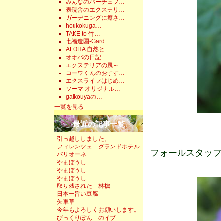
みんなのパーチェフ…
表現舎のエクステリ…
ガーデニングに癒さ…
houkokuga…
TAKE to 竹…
七福造園-Gard…
ALOHA 自然と…
オオバの日記
エクステリアの風～…
コーワくんのおすす…
エクスライフはじめ…
ソーマ オリジナル…
gaikouyaの…
一覧を見る
最近の記事一覧
引っ越ししました。
フィレンツェ グランドホテル
フォールスタッ
バリオーネ
やまぼうし
やまぼうし
やまぼうし
取り残された 林檎
日本一旨い豆腐
矢車草
今年もよろしくお願いします。
びっくりぽん のイブ