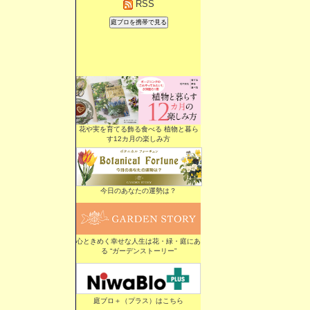
RSS
花や実を育てる飾る食べる 植物と暮ら
す12カ月の楽しみ方
今日のあなたの運勢は？
心ときめく幸せな人生は花・緑・庭にあ
る “ガーデンストーリー”
庭ブロ＋（プラス）はこちら