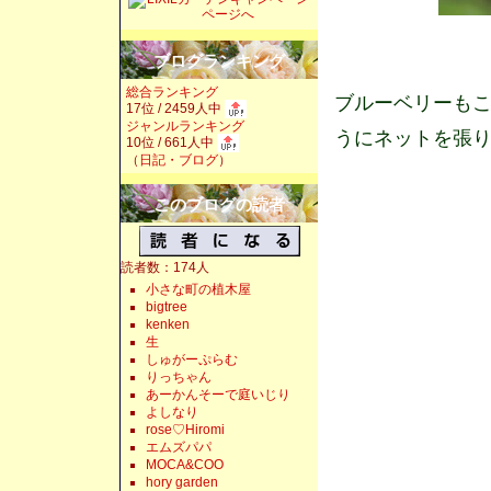
ブログランキング
総合ランキング
ブルーベリーも
17位 / 2459人中
ジャンルランキング
うにネットを張
10位 / 661人中
（
日記・ブログ
）
このブログの読者
読者数：174人
小さな町の植木屋
bigtree
kenken
生
しゅがーぷらむ
りっちゃん
あーかんそーで庭いじり
よしなり
rose♡Hiromi
エムズパパ
MOCA&COO
hory garden