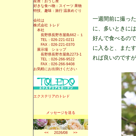
星座：おうし座
好きな食べ物：スイーツ 果物
特技、趣味：旅行 温泉めぐり
一週間前に撮っ
会社は
株式会社 トレド
に、多いときに
本社
長野県長野市屋島662－１
好んで食べるの
TEL：026-221-0211
FAX：026-221-0370
に入ると、また
展示場 ショップ
長野県長野市屋島2273-1
れば良いのです
TEL：026-266-9522
FAX：026-266-9408
お気軽にお出掛けください
エクステリアのトレド
メッセージを送る
カレンダー
<<
2026/08
>>