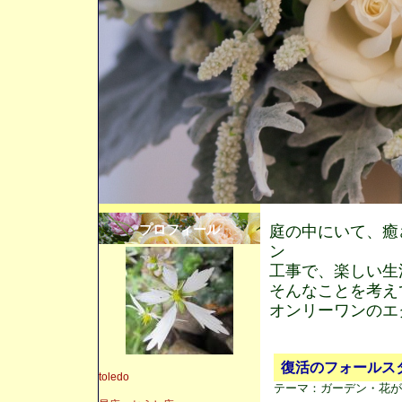
プロフィール
庭の中にいて、癒
ン
工事で、楽しい生
そんなことを考え
オンリーワンのエ
復活のフォールス
toledo
テーマ：
ガーデン・花が