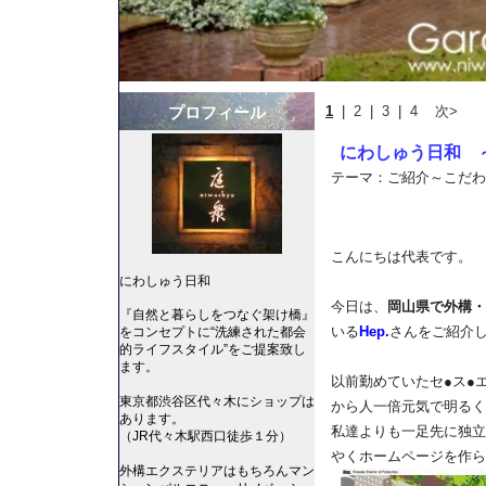
プロフィール
1
|
2
|
3
|
4
次>
にわしゅう日和 
テーマ：
ご紹介～こだわ
こんにちは代表です。
にわしゅう日和
今日は、
岡山県で外構・
『自然と暮らしをつなぐ架け橋』
いる
Hep.
さんをご紹介
をコンセプトに“洗練された都会
的ライフスタイル”をご提案致し
ます。
以前勤めていたセ●ス●
東京都渋谷区代々木にショップは
から人一倍元気で明るく
あります。
私達よりも一足先に独立
（JR代々木駅西口徒歩１分）
やくホームページを作ら
外構エクステリアはもちろんマン