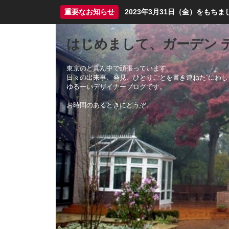
重要なお知らせ
2023年3月31日（金）をも
はじめまして、ガーデン 
東京のど真ん中で頑張っています。
日々の出来事、発見、ひとりごとを書き連ねた”にわし
ゆるーいデザイナーブログです。
お時間のあるときにどうぞ。