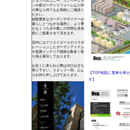
ションバルコニー、リノベーショ
ンや庭ガーデンリフォームなど外
の事なら何でもお気軽にご相談く
ださい。
経験豊富なガーデンデザイナーが
暮らしとつながる場所に、より豊
かなくつろぎや癒しの空間を具体
的にご提案させて頂きます。
店内にはクリエイターとのコラボ
レーションしたガーデンアイテム
や提携インテリア雑貨を数多く取
り揃え展示しております。
お近くに来られた際はぜひお立ち
寄り下さい。スタッフ一同、心よ
【TOP画面に電車や車
りお待ち申し上げております。
す】