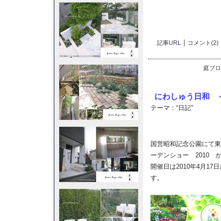
記事URL
コメント(2)
庭ブロ
にわしゅう日和 
テーマ：
“日記”
国営昭和記念公園にて東
ーデンショー 2010 
開催日は2010年4月17日
す。