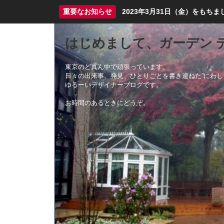
重要なお知らせ
2023年3月31日（金）をも
はじめまして、ガーデン 
東京のど真ん中で頑張っています。
日々の出来事、発見、ひとりごとを書き連ねた”にわし
ゆるーいデザイナーブログです。
お時間のあるときにどうぞ。