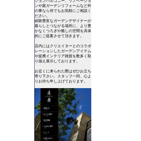
ションバルコニー、リノベーショ
ンや庭ガーデンリフォームなど外
の事なら何でもお気軽にご相談く
ださい。
経験豊富なガーデンデザイナーが
暮らしとつながる場所に、より豊
かなくつろぎや癒しの空間を具体
的にご提案させて頂きます。
店内にはクリエイターとのコラボ
レーションしたガーデンアイテム
や提携インテリア雑貨を数多く取
り揃え展示しております。
お近くに来られた際はぜひお立ち
寄り下さい。スタッフ一同、心よ
りお待ち申し上げております。