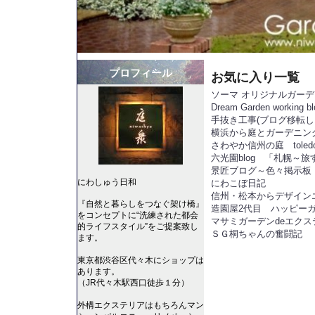
プロフィール
お気に入り一覧
ソーマ オリジナルガー
Dream Garden working bl
手抜き工事(ブログ移転しました h
横浜から庭とガーデニン
さわやか信州の庭 toled
六光園blog 「札幌～
景匠ブログ～色々掲示板
にわしゅう日和
にわこぼ日記
信州・松本からデザイン
『自然と暮らしをつなぐ架け橋』
造園屋2代目 ハッピー
をコンセプトに“洗練された都会
マサミガーデンdeエクス
的ライフスタイル”をご提案致し
ＳＧ桐ちゃんの奮闘記
ます。
東京都渋谷区代々木にショップは
あります。
（JR代々木駅西口徒歩１分）
外構エクステリアはもちろんマン