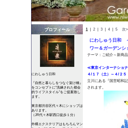
プロフィール
1
|
2
|
3
|
4
|
5
次>
にわしゅう日和 
ワー＆ガーデンショ
テーマ：
ご紹介～新商品
≪東京インターナショナ
４/１７（土）～４/２５
にわしゅう日和
立川にある『国営昭和記
『自然と暮らしをつなぐ架け橋』
されます。
をコンセプトに“洗練された都会
的ライフスタイル”をご提案致し
ます。
東京都渋谷区代々木にショップは
あります。
（JR代々木駅西口徒歩１分）
外構エクステリアはもちろんマン