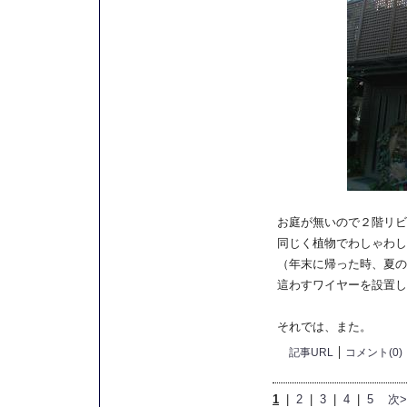
お庭が無いので２階リビ
同じく植物でわしゃわし
（年末に帰った時、夏の
這わすワイヤーを設置し
それでは、また。
記事URL
コメント(0)
1
|
2
|
3
|
4
|
5
次>