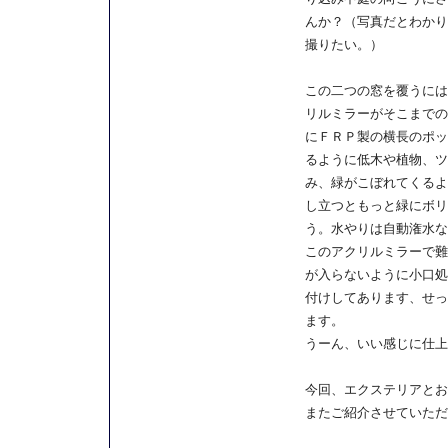
んか？（写真だとわかり
撮りたい。）
この二つの窓を覆うには
リルミラーがそこまでの
にＦＲＰ製の横長のポッ
るように低木や植物、ツ
み、緑がこぼれてくるよ
し立つともっと緑にボリ
う。水やりは自動潅水な
このアクリルミラーで難
が入らないように小口処
付けしてあります、せっ
ます。
うーん、いい感じに仕上
今回、エクステリアとお
またご紹介させていただ