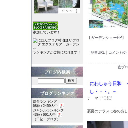
参加しています！
【ガーデンショーHP】
ランキングがご覧になれます！
記事URL
コメント(0)
庭ブロ
ブログ内検索
にわしゅう日和 
し・・・。～
ブログランキング
テーマ：
“日記”
総合ランキング
68位 / 2459人中
ジャンルランキング
裏庭のテラスに春の兆し
43位 / 661人中
（
日記・ブログ
）