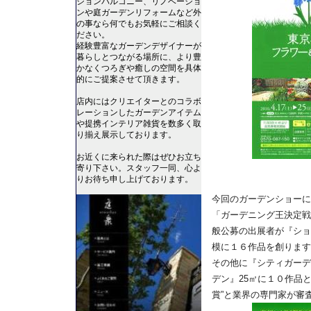
ションバルコニー、リノベーショ
ンや庭ガーデンリフォームなど外
の事なら何でもお気軽にご相談く
ださい。
経験豊富なガーデンデザイナーが
暮らしとつながる場所に、より豊
かなくつろぎや癒しの空間を具体
的にご提案させて頂きます。
店内にはクリエイターとのコラボ
レーションしたガーデンアイテム
や提携インテリア雑貨を数多く取
り揃え展示しております。
お近くに来られた際はぜひお立ち
寄り下さい。スタッフ一同、心よ
りお待ち申し上げております。
今回のガーデンショーに
「ガーデニング王決定戦
般公募の出展者が『ショ
模に１６作品を創ります
その他に『シティガーデ
デン』25㎡に１０作品
賞”と業界の専門家が審