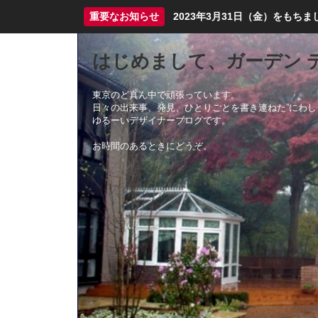
重要なお知らせ
2023年3月31日（金）をも
はじめまして、ガーデン 
東京のど真ん中で頑張っています。
日々の出来事、発見、ひとりごとを書き連ねた”にわし
ゆるーいデザイナーブログです。
お時間のあるときにどうぞ。