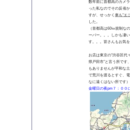
数年前に首都高のカメラ
った私なのでその反省か
すが、せっかく
車も“エ
した。
（首都高は60㎞規制なの
ーバー。。。しかも凄い
す。。。皆さんもお気を
お店は東京の“渋谷区代
県戸田市”と言う所です
もありませんが平和な土
で荒川を渡るとすぐ、電
なに遠くはない所です）
金曜日の夜pm７：００