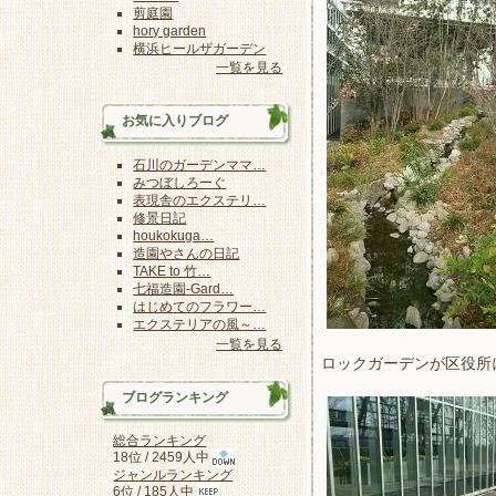
剪庭園
hory garden
横浜ヒールザガーデン
一覧を見る
お気に入りブログ
石川のガーデンママ…
みつぼしろーぐ
表現舎のエクステリ…
修景日記
houkokuga…
造園やさんの日記
TAKE to 竹…
七福造園-Gard…
はじめてのフラワー…
エクステリアの風～…
一覧を見る
ロックガーデンが区役所
ブログランキング
総合ランキング
18位 / 2459人中
ジャンルランキング
6位 / 185人中