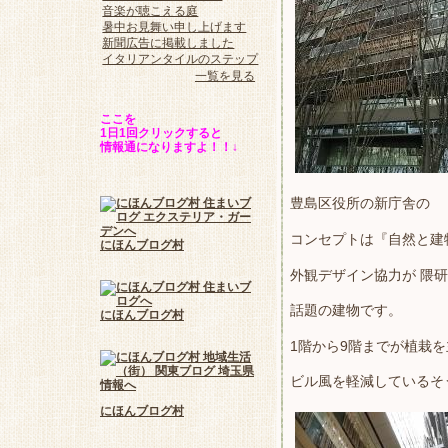
音楽が聴こえる庭
暑中お見舞い申し上げます
新聞広告に掲載しました
イタリアンタイルのステップ
一覧を見る
ここを
1日1回クリックすると
情報通になりますよ！！↓
豊島区役所の新庁舎の
コンセプトは『自然と建
にほんブログ村
外観デザイン協力が 隈
話題の建物です。
にほんブログ村
1階から9階までが植栽
ビル風を軽減しているそ
にほんブログ村