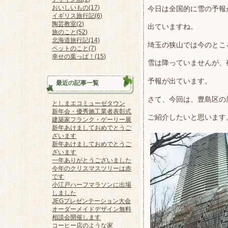
おいしいもの(17)
今日は全国的に雪の予報
イギリス旅行記(6)
陶芸教室(2)
出ていますね。
旅のこと(52)
北海道旅行記(14)
埼玉の狭山では今のとこ
ペットのこと(7)
幸せの葉っぱ！(15)
雪は降っていませんが、
予報が出ています。
最近の記事一覧
さて、今回は、豊島区の
としまエコミューゼタウン
新年会・優秀施工業者表彰式
ご紹介したいと思います
建築家フランク・ゲーリー展
新年あけましておめでとうご
ざいます
新年あけましておめでとうご
ざいます
一年ありがとうございました
今年のクリスマスツリーは赤
です
小江戸ハーフマラソンに出場
しました
JEGプレゼンテーション大会
オーダーメイドデザイン無料
相談会開催します
コーヒー店のような家