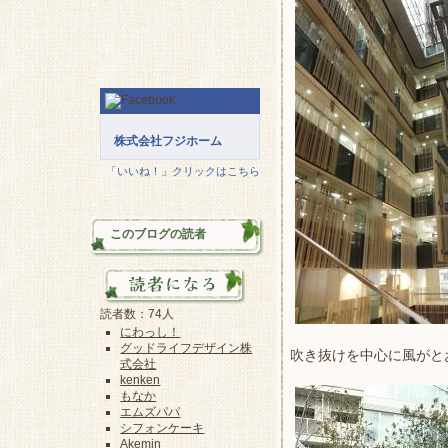
株式会社フジホーム
「いいね！」クリックはこちら
このブログの読者
読者数：74人
にわっし！
グッドライフデザイン株
吹き抜けを中心に風がと
式会社
kenken
もなか
エムズパパ
シフォンケーキ
Akemin