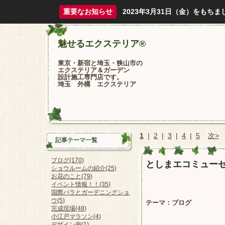
重要なお知らせ
2023年3月31日（金）をも
魅せるエクステリア®
東京・新宿と埼玉・狭山市の
エクステリア＆ガーデン
設計施工専門店です。
埼玉 外構 エクステリア
1
|
2
|
3
|
4
|
5
次>
記事テーマ一覧
ブログ(170)
としまエコミュー
ショウルームの紹介(25)
お花のこと(79)
イベント情報！！(35)
国際バラとガーデニングショ
ウ(5)
テーマ：
ブログ
完成現場(48)
小江戸マラソン(4)
デザイン画(1)