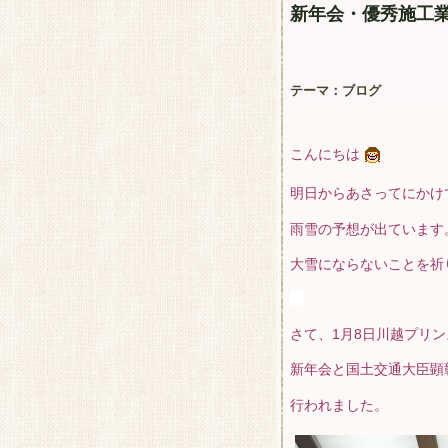
新年会・優秀施工
テーマ：
ブログ
こんにちは
明日からあさってにかけ
雨雪の予想が出ています
大雪にならないことを祈
・
さて、1月8日川越プリ
新年会と国土交通大臣顕
行われました。