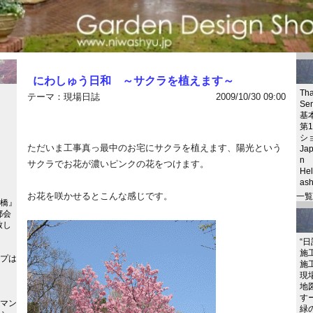
にわしゅう日和 ～サクラを植えます～
Tha
テーマ：
現場日誌
2009/10/30 09:00
Se
基
第
シ
ただいま工事真っ最中のお宅にサクラを植えます、陽光という
Jap
n
サクラでお花が濃いピンクの花をつけます。
Hel
as
お花を咲かせるとこんな感じです。
一覧
橋』
都会
致し
“日
施
プは
施
現場
）
地図
すー
マン
緑