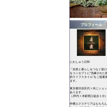
プロフィール
にわしゅう日和
『自然と暮らしをつなぐ架け
をコンセプトに“洗練された
的ライフスタイル”をご提案
ます。
東京都渋谷区代々木にショッ
あります。
（JR代々木駅西口徒歩１分
外構エクステリアはもちろん