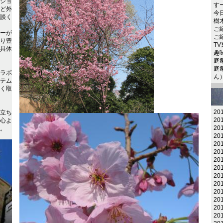
ショ
す
ど外
今日
談く
樹木
ご
ーが
ご
り豊
T
具体
趣
庭
庭
ラボ
ん）
テム
く取
20
立ち
20
心よ
20
。
20
20
20
20
20
20
20
20
20
20
20