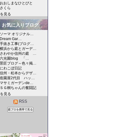
おおしまなひとびと
さくら
を見る
お気に入りブログ
ソーマ オリジナル…
Dream Gar…
手抜き工事(ブログ…
横浜から庭とガーデ…
さわやか信州の庭 …
六光園blog 「…
景匠ブログ～色々掲…
にわこぼ日記
信州・松本からデザ…
造園屋2代目 ハッ…
マサミガーデンde…
ＳＧ桐ちゃんの奮闘記
を見る
RSS