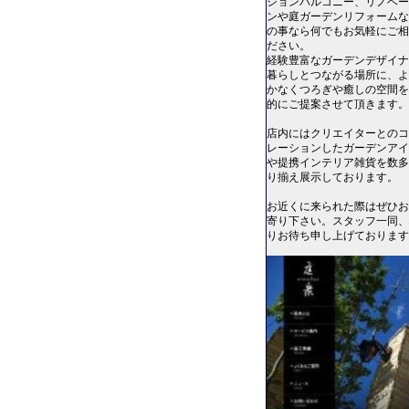
ションバルコニー、リノベー
ンや庭ガーデンリフォームな
の事なら何でもお気軽にご相
ださい。
経験豊富なガーデンデザイナ
暮らしとつながる場所に、よ
かなくつろぎや癒しの空間を
的にご提案させて頂きます。
店内にはクリエイターとのコ
レーションしたガーデンアイ
や提携インテリア雑貨を数多
り揃え展示しております。
お近くに来られた際はぜひお
寄り下さい。スタッフ一同、
りお待ち申し上げております