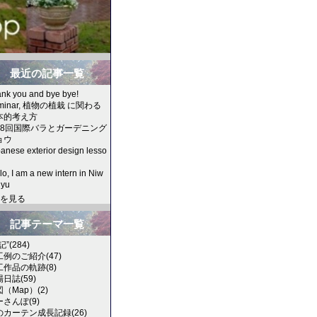
最近の記事一覧
nk you and bye bye!
minar, 植物の植栽 に関わる
本的考え方
18回国際バラとガーデニング
ョウ
anese exterior design lesso
lo, I am a new intern in Niw
hyu
を見る
記事テーマ一覧
記”(284)
工例のご紹介(47)
工作品の軌跡(8)
日誌(59)
（Map）(2)
さんぽ(9)
のカーテン成長記録(26)