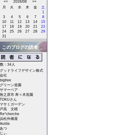
<<
2026/08
>>
月
火
水
木
金
土
1
3
4
5
6
7
8
10
11
12
13
14
15
17
18
19
20
21
22
24
25
26
27
28
29
31
このブログの読者
数：34人
グッドライフデザイン株式
会社
bigtree
グリーン造園
サマーベア
牧之原市 寿々木造園
TOKUさん
マサミガーデン
戸高 文晴
Re*cherche
浜松外構屋
ikuida
あつ
じぃ