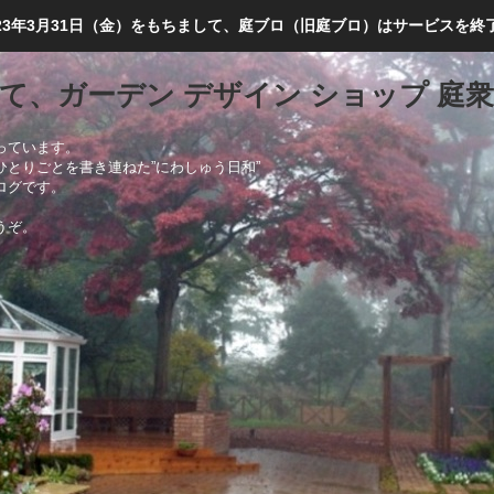
023年3月31日（金）をもちまして、庭ブロ（旧庭ブロ）はサービスを終
て、ガーデン デザイン ショップ 庭
っています。
ひとりごとを書き連ねた”にわしゅう日和”
ログです。
うぞ。