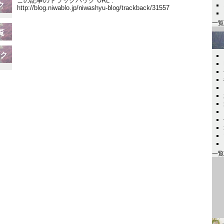
この記事のトラックバック URL :
ク
http://blog.niwablo.jp/niwashyu-blog/trackback/31557
一覧
覧
ンク
一覧