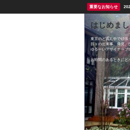
重要なお知らせ
2
はじめまし
東京のど真ん中で頑張
日々の出来事、発見、
ゆるーいデザイナーブ
お時間のあるときにど