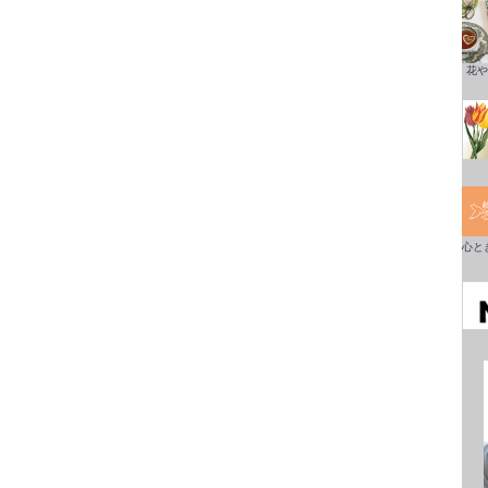
花や
心と