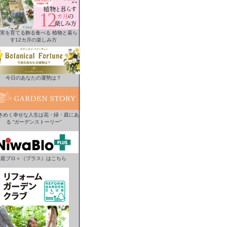
実を育てる飾る食べる 植物と暮ら
す12カ月の楽しみ方
今日のあなたの運勢は？
きめく幸せな人生は花・緑・庭にあ
る “ガーデンストーリー”
庭ブロ＋（プラス）はこちら