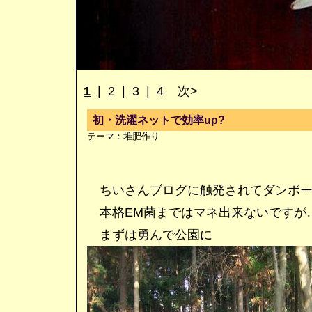
1
|
2
|
3
|
4
次>
初・洗濯ネットで効率up?
テーマ：
堆肥作り
ちいさんブログに触発されてダンボー
本格EM菌まではマネ出来ないです
まずは勇んで公園に