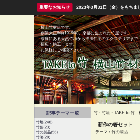
重要なお知らせ
2023年3月31日（金）をも
横山竹材店です。
創業大正8年(1919年)。京都に生まれた竹屋です。
茶庭にある天然竹垣から洋風住宅のエクステリアまで
幅広く施工します。
お気軽にご相談下さい。
記事テーマ一覧
竹・竹垣・TAKE to 
竹垣(248)
新作の箸セット
竹薮(23)
テーマ：
竹の製品
竹の製品(56)
竹箸(29)