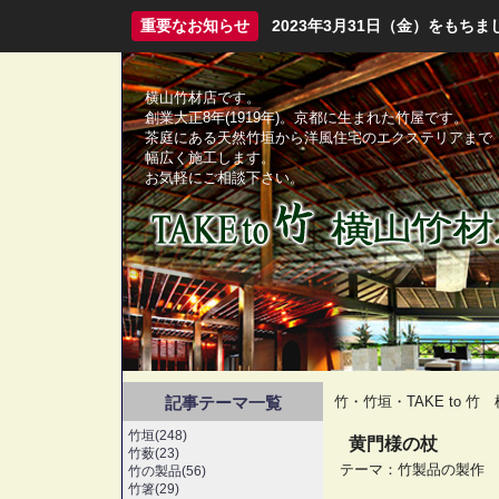
重要なお知らせ
2023年3月31日（金）をも
横山竹材店です。
創業大正8年(1919年)。京都に生まれた竹屋です。
茶庭にある天然竹垣から洋風住宅のエクステリアまで
幅広く施工します。
お気軽にご相談下さい。
記事テーマ一覧
竹・竹垣・TAKE to 
竹垣(248)
黄門様の杖
竹薮(23)
テーマ：
竹製品の製作
竹の製品(56)
竹箸(29)