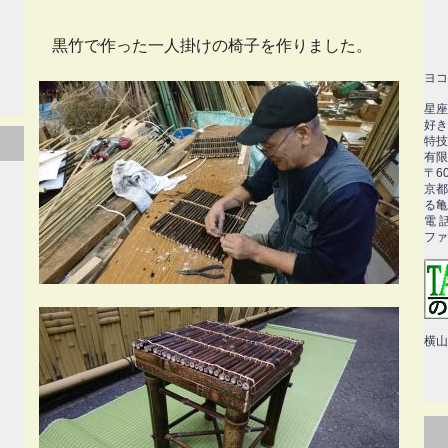
黒竹で作った一人掛けの椅子を作りました。
ヨコ
星座
好き
特技
有限
〒60
京都
る亀
電 話
ファク
横山