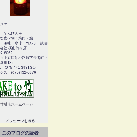
タケ
：てんびん座
な食べ物：焼肉・鮎
、趣味：水球・ゴルフ・読書
会社 横山竹材店
2-8062
市上京区油小路通下長者町上
屋町135
 (075)441-3981(代)
ス (075)432-5876
竹材店ホームページ
メッセージを送る
このブログの読者