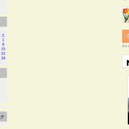
土
1
8
心と
15
22
29
ンク