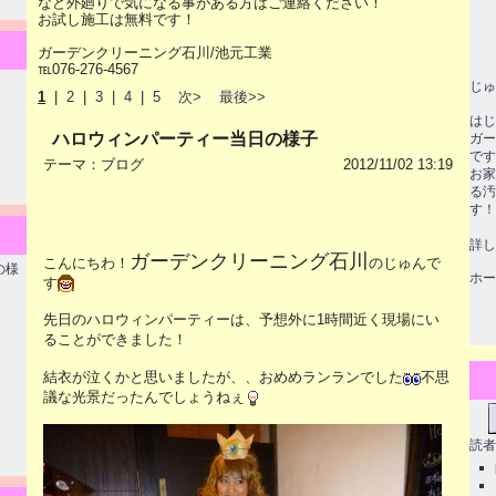
など外廻りで気になる事がある方はご連絡ください！
お試し施工は無料です！
ガーデンクリーニング石川/池元工業
℡076-276-4567
じゅ
1
|
2
|
3
|
4
|
5
次>
最後>>
はじ
ハロウィンパーティー当日の様子
ガー
です
テーマ：
ブログ
2012/11/02 13:19
お家
る汚
す！
詳し
ガーデンクリーニング石川
こんにちわ！
のじゅんで
の様
ホー
す
先日のハロウィンパーティーは、予想外に1時間近く現場にい
ることができました！
結衣が泣くかと思いましたが、、おめめランランでした
不思
議な光景だったんでしょうねぇ
読者