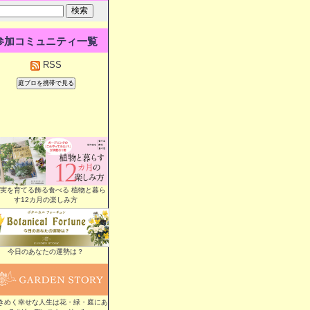
参加コミュニティ一覧
RSS
実を育てる飾る食べる 植物と暮ら
す12カ月の楽しみ方
今日のあなたの運勢は？
きめく幸せな人生は花・緑・庭にあ