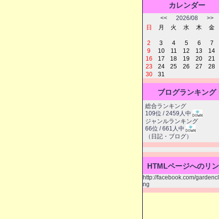
カレンダー
<<
2026/08
>>
日
月
火
水
木
金
2
3
4
5
6
7
9
10
11
12
13
14
16
17
18
19
20
21
23
24
25
26
27
28
30
31
ブログランキング
総合ランキング
109位 / 2459人中
ジャンルランキング
66位 / 661人中
（
日記・ブログ
）
HTMLページへのリ
http://facebook.com/gardenc
ng