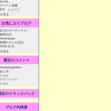
so-ma.
グリーン造園
ZAT しょーこ
を見る
お気に入りブログ
石川のガーデンママ…
修景日記
houkokuga…
造園やさんの日記
TAKE to 竹…
を見る
最近のコメント
houkokugarden
あんず♪
じゅん
ナナハンパパ
じゅん
最近のトラックバック
ブログ内検索