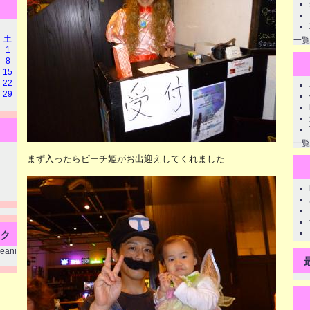
土
一覧
1
8
15
22
29
一覧
まず入ったらピーチ姫がお出迎えしてくれました
ンク
leani