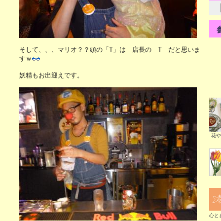
そして、、、マリオ？？頭の「T」は 店長の T だと思いま
すｗ
妖精もお出迎えです。
花や
心と