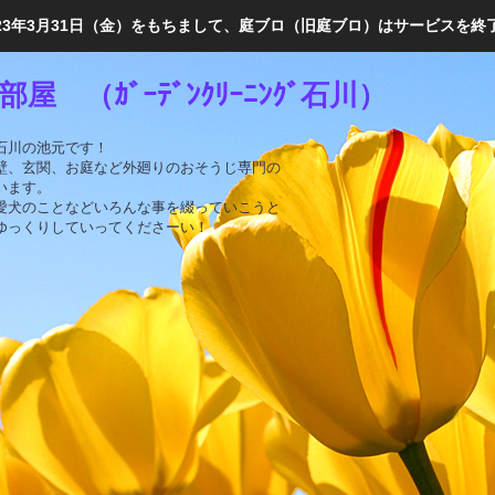
023年3月31日（金）をもちまして、庭ブロ（旧庭ブロ）はサービスを終
屋 （ｶﾞｰﾃﾞﾝｸﾘｰﾆﾝｸﾞ石川）
石川の池元です！
壁、玄関、お庭など外廻りのおそうじ専門の
います。
愛犬のことなどいろんな事を綴っていこうと
ゆっくりしていってくださーい！