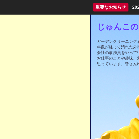
重要なお知らせ
2
じゅんこの部
ガーデンクリーニング
年数が経って汚れた外
会社の事務員をやって
お仕事のことや趣味、
思っています。皆さん