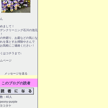
ん
めまして！
デンクリーニング石川の池元
！
の外廻り、お庭などの気にな
れを落とすお掃除やさんで
お気軽にご連絡ください！
くはコチラまで↓
ムページ
メッセージを送る
このブログの読者
数：40人
peony-purple
ヨコタケ