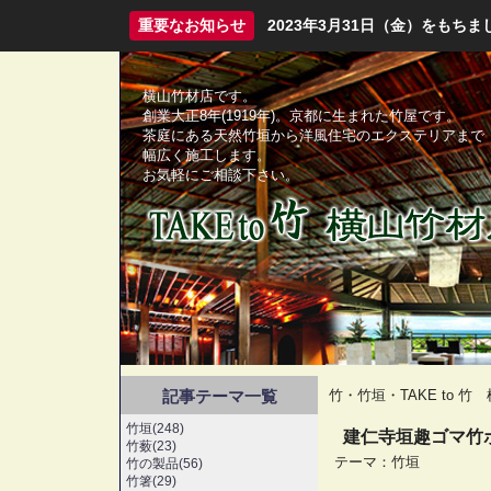
重要なお知らせ
2023年3月31日（金）をも
横山竹材店です。
創業大正8年(1919年)。京都に生まれた竹屋です。
茶庭にある天然竹垣から洋風住宅のエクステリアまで
幅広く施工します。
お気軽にご相談下さい。
記事テーマ一覧
竹・竹垣・TAKE to 
竹垣(248)
建仁寺垣趣ゴマ竹
竹薮(23)
テーマ：
竹垣
竹の製品(56)
竹箸(29)