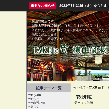
重要なお知らせ
2023年3月31日（金）をも
横山竹材店です。
創業大正8年(1919年)。京都に生まれた竹屋です。
茶庭にある天然竹垣から洋風住宅のエクステリアまで
幅広く施工します。
お気軽にご相談下さい。
記事テーマ一覧
竹・竹垣・TAKE to 
竹垣(248)
萩松明垣
竹薮(23)
テーマ：
竹垣
竹の製品(56)
竹箸(29)