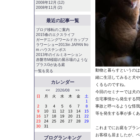
2008年12月 (12)
2008年11月 (2)
最近の記事一覧
ブログ移転のご案内
2015春のエクスライフ
ガーデニングワールドカップフ
ラワーショー2013in JAPAN fro
m ハウステンボス
2013年のイルミネーション
赤磐市M様邸の展示場のような
プラスGがある庭
動物と暮らすというのは
一覧を見る
緒に生活してみると犬や
カレンダー
くるものですね。
<<
2026/08
>>
今回のセミナーでは犬の
日
月
火
水
木
金
土
住宅事情から発生する問
1
事故と呼べるような怪我
2
3
4
5
6
7
8
9
10
11
12
13
14
15
等を発生する事が多くあ
16
17
18
19
20
21
22
23
24
25
26
27
28
29
30
31
これまでにお庭をプラン
お客様も居ましたが、ペ
ブログランキング