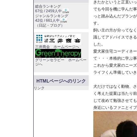
きたかというと正直いっ
総合ランキング
でも今回を機に学んだ事
67位 / 2459人中
ジャンルランキング
っと踏み込んだプランが
42位 / 661人中
す。
（
日記・ブログ
）
飼い主の方が分ってなく
識してアドバイスできる
した。
三井商会 ホームページへ
愛犬家住宅コーディネー
て・・・本格的に学ぶ事
グリーンセラピー ホームペー
ジへ
これから愛犬家のニーズ
ライフくん準備していき
HTMLページへのリンク
犬だけではなく動物、さ
リンク
く考えた提案は当たり前
じて改めて勉強させても
身近にいるファニとイプ