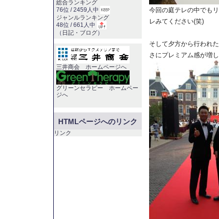
総合ランキング
76位 / 2459人中
今回の庭テレの中でもリ
ジャンルランキング
レみてください(笑)
48位 / 661人中
（
日記・ブログ
）
そして夕方から行われた
さにプレミアム感が増し
三井商会 ホームページへ
グリーンセラピー ホームペー
ジへ
HTMLページへのリンク
リンク