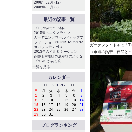
2008年12月 (12)
2008年11月 (2)
最近の記事一覧
ブログ移転のご案内
2015春のエクスライフ
ガーデニングワールドカップフ
ラワーショー2013in JAPAN fro
ガーデンタイトルは「Timeless
m ハウステンボス
2013年のイルミネーション
（永遠の熱帯－自然と平
赤磐市M様邸の展示場のような
プラスGがある庭
一覧を見る
カレンダー
<<
2013/12
>>
日
月
火
水
木
金
土
1
2
3
4
5
6
7
8
9
10
11
12
13
14
15
16
17
18
19
20
21
22
23
24
25
26
27
28
29
30
31
ブログランキング