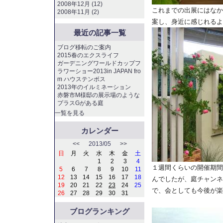
2008年12月 (12)
これまでの出展にはなか
2008年11月 (2)
案し、身近に感じれるよ
最近の記事一覧
ブログ移転のご案内
2015春のエクスライフ
ガーデニングワールドカップフ
ラワーショー2013in JAPAN fro
m ハウステンボス
2013年のイルミネーション
赤磐市M様邸の展示場のような
プラスGがある庭
一覧を見る
カレンダー
<<
2013/05
>>
日
月
火
水
木
金
土
1
2
3
4
１週間くらいの開催期間
5
6
7
8
9
10
11
12
13
14
15
16
17
18
んでしたが、庭チャンネ
19
20
21
22
23
24
25
で、会としても今後が楽
26
27
28
29
30
31
ブログランキング