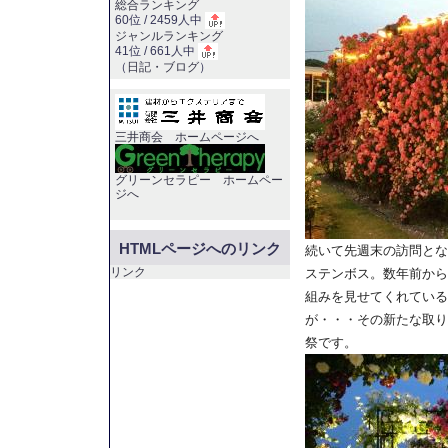
総合ランキング
60位 / 2459人中
ジャンルランキング
41位 / 661人中
（
日記・ブログ
）
三井商会 ホームページへ
グリーンセラピー ホームペー
ジへ
HTMLページへのリンク
続いて先週末の訪問とな
リンク
ステンボス。数年前から
組みを見せてくれている
が・・・その新たな取り
祭です。