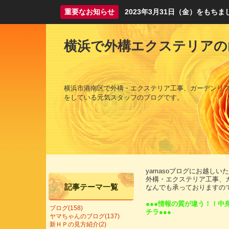
重要なお知らせ
2023年3月31日（金）をも
横浜で外構エクステリアの
横浜市港南区で外構・エクステリア工事、ガーデンリ
をしている元気スタッフのブログです。
yamasoブログにお越し
外構・エクステリア工事、
記事テーマ一覧
なんでも承っておりますの
●●●情報の質が違う！！中
ブログ(158)
チラ●●●
ヤマちゃんのブログ(137)
新ＨＰの見方紹介(2)