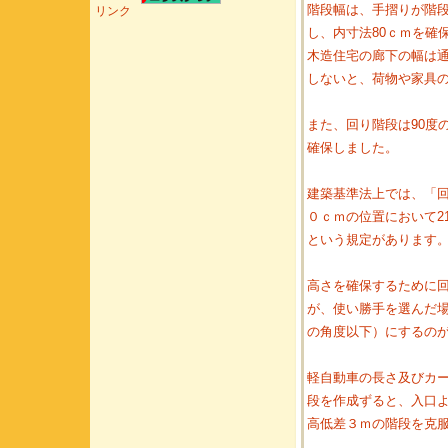
階段幅は、手摺りが階
リンク
し、内寸法80ｃｍを確
木造住宅の廊下の幅は
しないと、荷物や家具
また、回り階段は90度
確保しました。
建築基準法上では、「
０ｃｍの位置において2
という規定があります
高さを確保するために
が、使い勝手を選んだ場
の角度以下）にするの
軽自動車の長さ及びカー
段を作成ずると、入口よ
高低差３ｍの階段を克