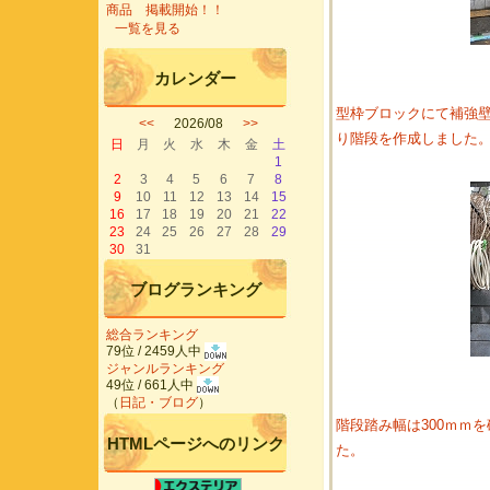
商品 掲載開始！！
一覧を見る
カレンダー
型枠ブロックにて補強
<<
2026/08
>>
り階段を作成しました
日
月
火
水
木
金
土
1
2
3
4
5
6
7
8
9
10
11
12
13
14
15
16
17
18
19
20
21
22
23
24
25
26
27
28
29
30
31
ブログランキング
総合ランキング
79位 / 2459人中
ジャンルランキング
49位 / 661人中
（
日記・ブログ
）
階段踏み幅は300ｍｍを
HTMLページへのリンク
た。