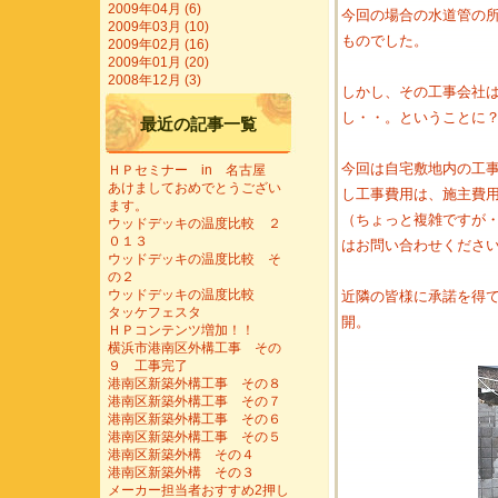
2009年04月 (6)
今回の場合の水道管の
2009年03月 (10)
ものでした。
2009年02月 (16)
2009年01月 (20)
2008年12月 (3)
しかし、その工事会社
し・・。ということに
最近の記事一覧
今回は自宅敷地内の工
ＨＰセミナー in 名古屋
あけましておめでとうござい
し工事費用は、施主費
ます。
（ちょっと複雑ですが
ウッドデッキの温度比較 ２
０１３
はお問い合わせくださ
ウッドデッキの温度比較 そ
の２
ウッドデッキの温度比較
近隣の皆様に承諾を得
タッケフェスタ
開。
ＨＰコンテンツ増加！！
横浜市港南区外構工事 その
９ 工事完了
港南区新築外構工事 その８
港南区新築外構工事 その７
港南区新築外構工事 その６
港南区新築外構工事 その５
港南区新築外構 その４
港南区新築外構 その３
メーカー担当者おすすめ2押し