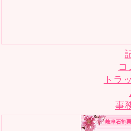
コ
トラッ
事
岐阜石割