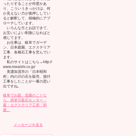
ったりすることが何度かあ
り、こういうきっかけは、何
か見えない力が後押ししてい
ると解釈して、積極的にアプ
ローチしています。
いろんな方とお話できて、
お互いによい刺激になればと
感じてます。
お仕事は、岐阜でガーデ
ン、日本庭園、エクステリア
工事、各種石工事を営んでい
ます。
私のサイトはこちら→http://
www.niwaishi.co.jp/
美濃加茂市の「日本昭和
村」内の川の石を販売、据付
工事をしたことが一番の思い
出ですね。
岐阜でお庭、造園のことな
ら、揖斐川庭石センター・
庭・エクステリア工房「和
庭」
メッセージを送る