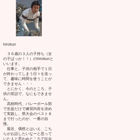
hirokun
３６歳の３人の子持ち（女
の子ばっか！！）のhirokunと
いいます。
仕事と、子供の相手で１日
が終わってしまう日々を送っ
て、趣味に時間を使うことが
できません・・・
とにかく、今のところ、子
供の世話で、なにもできませ
ん。
高校時代、バレーボール部
で生徒だけで練習内容を決め
て実践し、県大会のベスト８
まで行ったのが、一番の自
慢。
最近、偶然とはいえ、こち
らがお話したいなーと思って
いた人と思わぬところで出会