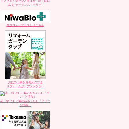
心ときめく幸せな人生は花・緑・庭に
ある “ガーデンストーリー”
庭ブロ＋（プラス）はこちら
お庭の工事をお考えの方は
リフォームガーデンクラブへ
花・緑 そして庭のあるくらし『グリー
ン情報』