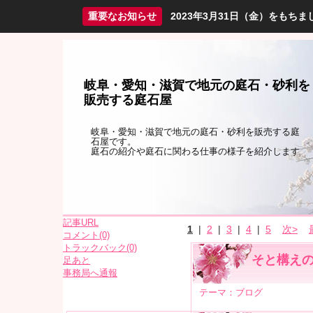
重要なお知らせ
2023年3月31日（金）をも
岐阜・愛知・滋賀で地元の庭石・砂利を
販売する庭石屋
岐阜・愛知・滋賀で地元の庭石・砂利を販売する庭
石屋です。
庭石の紹介や庭石に関わる仕事の様子を紹介します
記事URL
1
|
2
|
3
|
4
|
5
次>
コメント(0)
トラックバック(0)
そと構え
足あと
事務局へ通報
テーマ：
ブログ