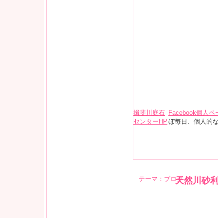
揖斐川庭石
Facebook個人
センターHP
ぼ毎日、個人的
テーマ：
ブログ
天然川砂利