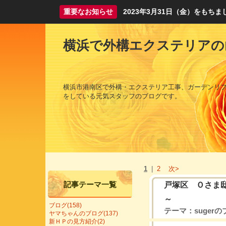
重要なお知らせ
2023年3月31日（金）をも
横浜で外構エクステリアの
横浜市港南区で外構・エクステリア工事、ガーデンリ
をしている元気スタッフのブログです。
1
|
2
次>
記事テーマ一覧
戸塚区 Ｏさま
～
ブログ(158)
テーマ：
suger
ヤマちゃんのブログ(137)
新ＨＰの見方紹介(2)