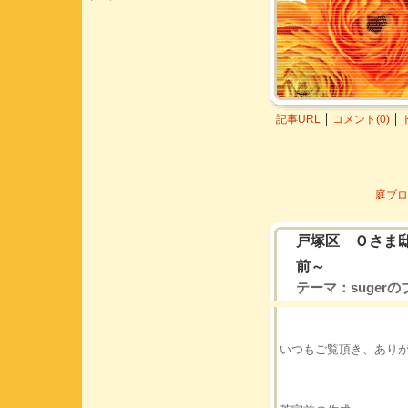
記事URL
コメント(0)
庭ブロ
戸塚区 Ｏさま
前～
テーマ：
suger
いつもご覧頂き、あり