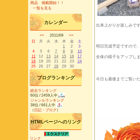
商品 掲載開始！！
一覧を見る
カレンダー
出来上がりが楽しみです
<<
2011/09
>>
日
月
火
水
木
金
土
明日完成予定ですので
1
2
3
4
5
6
7
8
9
10
11
12
13
14
15
16
17
全体の様子をアップし
18
19
20
21
22
23
24
25
26
27
28
29
30
ブログランキング
今日も最後までご覧い
総合ランキング
60位 / 2459人中
ジャンルランキング
38位 / 661人中
（
日記・ブログ
）
HTMLページへのリンク
リンク