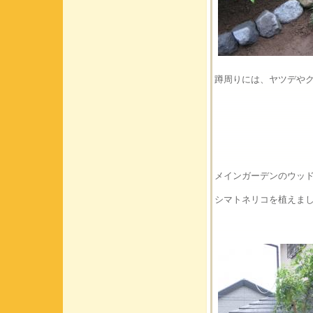
蹲周りには、ヤツデや
メインガーデンのウッ
シマトネリコを植えま