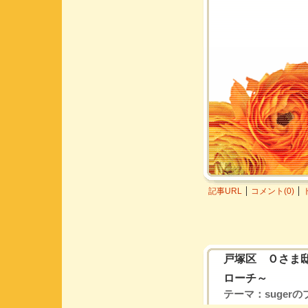
記事URL
コメント(0)
戸塚区 Ｏさま
ローチ～
テーマ：
suger