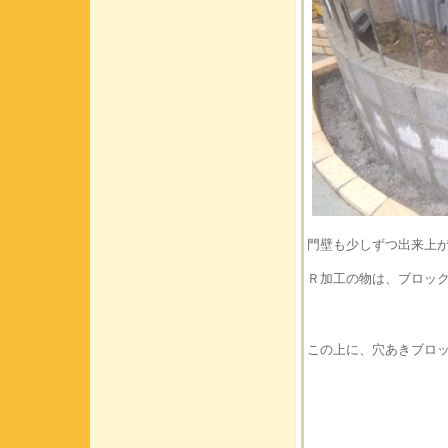
門壁も少しずつ出来上
Ｒ加工の物は、ブロッ
この上に、穴あきブロ