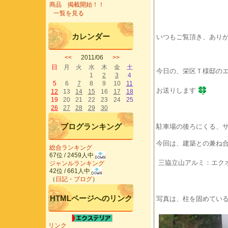
商品 掲載開始！！
一覧を見る
カレンダー
いつもご覧頂き、あり
<<
2011/06
>>
日
月
火
水
木
金
土
今日の、栄区Ｔ様邸の
1
2
3
4
5
6
7
8
9
10
11
お送りします
12
13
14
15
16
17
18
19
20
21
22
23
24
25
26
27
28
29
30
ブログランキング
駐車場の後ろにくる、
今回は、建築との兼ね
総合ランキング
67位 / 2459人中
三協立山アルミ：エク
ジャンルランキング
42位 / 661人中
（
日記・ブログ
）
HTMLページへのリンク
写真は、柱を固めてい
リンク