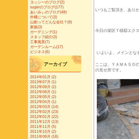
ヨッシーのブログ(2)
sugerのブログ(177)
いつもご覧頂き、あり
あいみぃのブログ(48)
外構について(3)
山創ってどんな会社？(9)
家族(3)
今日の栄区Ｔ様邸エク
ガーデニング(1)
スタッフ紹介(3)
工事風景(7)
ガーデンルーム(17)
ビジネス(6)
いよいよ、メインとな
アーカイブ
ここは、ＹＡＭＡＳＯ
の見せ所です。
2014年01月 (2)
2013年07月 (1)
2012年09月 (2)
2012年08月 (1)
2012年05月 (2)
2012年04月 (1)
2012年03月 (14)
2012年02月 (23)
2012年01月 (22)
2011年12月 (13)
2011年11月 (5)
2011年10月 (2)
2011年09月 (16)