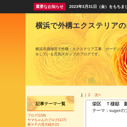
重要なお知らせ
2023年3月31日（金）をも
横浜で外構エクステリアの
横浜市港南区で外構・エクステリア工事、ガーデンリ
をしている元気スタッフのブログです。
1
|
2
次>
記事テーマ一覧
栄区 Ｔ様邸 
テーマ：
suger
ブログ(158)
ヤマちゃんのブログ(137)
新ＨＰの見方紹介(2)