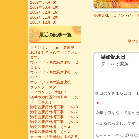
2009年04月 (6)
2009年03月 (10)
2009年02月 (16)
記事URL
コメント(4)
2009年01月 (20)
2008年12月 (3)
最近の記事一覧
庭ブロ
ＨＰセミナー in 名古屋
あけましておめでとうござい
結婚記念日
ます。
ウッドデッキの温度比較 ２
テーマ：
家族
０１３
ウッドデッキの温度比較 そ
の２
ウッドデッキの温度比較
タッケフェスタ
ＨＰコンテンツ増加！！
昨日の９月１６日は、
横浜市港南区外構工事 その
９ 工事完了
港南区新築外構工事 その８
港南区新築外構工事 その７
今年は何をやって驚か
港南区新築外構工事 その６
港南区新築外構工事 その５
考えるのも楽しいです
港南区新築外構 その４
港南区新築外構 その３
ん～～～ やっぱり花
メーカー担当者おすすめ2押し