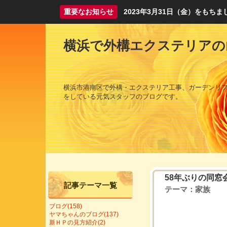
重要なお知らせ
2023年3月31日（金）をも
横浜で外構エクステリアの
横浜市港南区で外構・エクステリア工事、ガーデンリ
をしている元気スタッフのブログです。
58年ぶりの同窓
記事テーマ一覧
テーマ：
家族
ブログ(158)
ヤマちゃんのブログ(137)
新ＨＰの見方紹介(2)