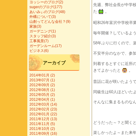
ヨッシーのブログ(2)
先週、弊社会長が中学
sugerのブログ(177)
た
。
あいみぃのブログ(48)
外構について(3)
山創ってどんな会社？(9)
昭和26年富沢中学校卒
家族(3)
ガーデニング(1)
毎年開催？しているよ
スタッフ紹介(3)
工事風景(7)
58年ぶりに行くので、
ガーデンルーム(17)
ビジネス(6)
不安半分のなかで、参
アーカイブ
到着するとすぐに近所
きてよかったと
。
2014年01月 (2)
2013年07月 (1)
昔話に花が咲いたよう
2012年09月 (2)
2012年08月 (1)
同級生は60人ほどいた
2012年05月 (2)
2012年04月 (1)
そんなに集まるものな
2012年03月 (14)
2012年02月 (23)
2012年01月 (22)
2011年12月 (13)
どうだった～？と聞く
2011年11月 (5)
2011年10月 (2)
楽しかったよ～また来
2011年09月 (16)