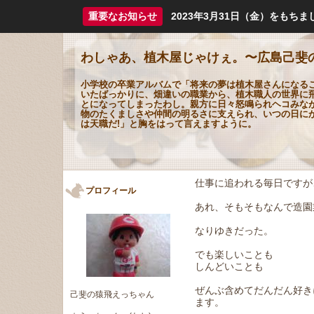
重要なお知らせ
2023年3月31日（金）をも
わしゃあ、植木屋じゃけぇ。〜広島己斐
小学校の卒業アルバムで「将来の夢は植木屋さんになる
いたばっかりに、畑違いの職業から、植木職人の世界に
とになってしまったわし。親方に日々怒鳴られヘコみな
物のたくましさや仲間の明るさに支えられ、いつの日に
は天職だ!」と胸をはって言えますように。
仕事に追われる毎日ですが
プロフィール
あれ、そもそもなんで造園
なりゆきだった。
でも楽しいことも
しんどいことも
ぜんぶ含めてだんだん好き
己斐の猿飛えっちゃん
ます。