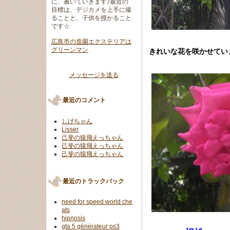
に、書いていきます♪最近の
目標は、デジカメを上手に撮
ることと、子供を授かること
です☆
広島市の造園エクステリアは
グリーンマン
きれいな花を咲かせてい
メッセージを送る
最近のコメント
しげちゃん
Lisser
己斐の猿飛えっちゃん
己斐の猿飛えっちゃん
己斐の猿飛えっちゃん
最近のトラックバック
need for speed world che
ats
hipnosis
gta 5 générateur ps3