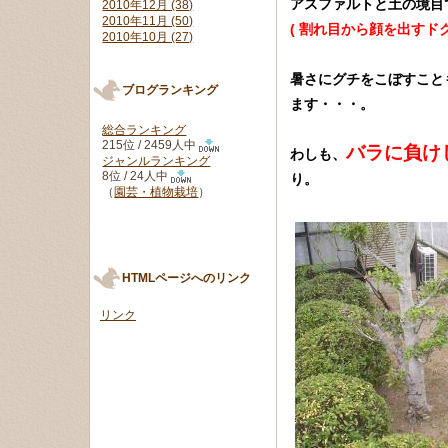
アスファルトと土の境目
2010年12月 (38)
2010年11月 (50)
( 割れ目から顔を出すド
2010年10月 (27)
暑さにグチをこぼすこと
ブログランキング
ます・・・。
総合ランキング
215位 / 2459人中
バラに負け
わしも、
ジャンルランキング
8位 / 24人中
り。
（
園芸・植物栽培
）
HTMLページへのリンク
リンク