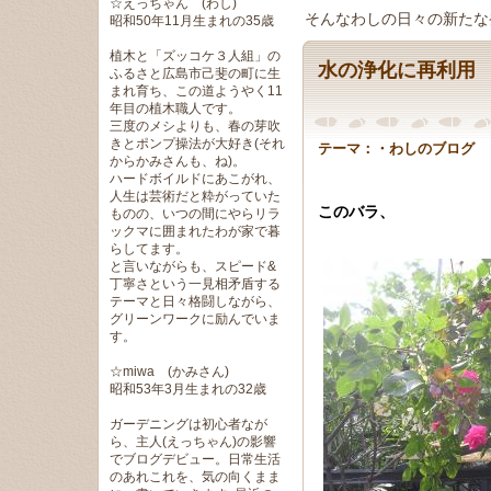
☆えっちゃん (わし)
そんなわしの日々の新たな
昭和50年11月生まれの35歳
植木と「ズッコケ３人組」の
水の浄化に再利用
ふるさと広島市己斐の町に生
まれ育ち、この道ようやく11
年目の植木職人です。
三度のメシよりも、春の芽吹
きとポンプ操法が大好き(それ
テーマ：
・わしのブログ
からかみさんも、ね)。
ハードボイルドにあこがれ、
人生は芸術だと粋がっていた
このバラ、
ものの、いつの間にやらリラ
ックマに囲まれたわが家で暮
らしてます。
と言いながらも、スピード&
丁寧さという一見相矛盾する
テーマと日々格闘しながら、
グリーンワークに励んでいま
す。
☆miwa (かみさん)
昭和53年3月生まれの32歳
ガーデニングは初心者なが
ら、主人(えっちゃん)の影響
でブログデビュー。日常生活
のあれこれを、気の向くまま