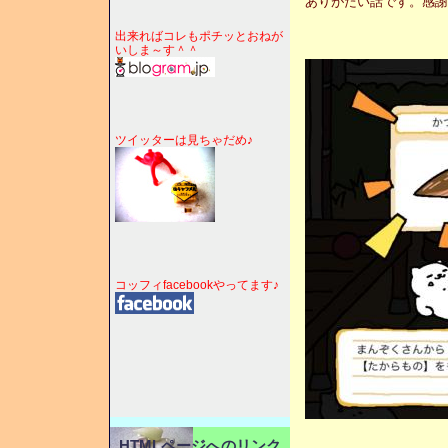
ありがたい話です。感謝
出来ればコレもポチッとおねが
いしま～す＾＾
ツイッターは見ちゃだめ♪
コッフィfacebookやってます♪
HTMLページへのリンク