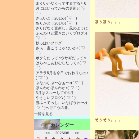
まくいかなくってずるずると6
月にはいってからの更新♪( ´▽
｀)
さぁいこう2015♪( ´▽｀)
ほぅほぅ。。。
ありがとう2014♪( ´▽｀)
さりげなく更新し、風のように
ふんわりと置きにいくブログ♪(
´▽｀)
秋っぽいブログ
さぁ、書こうじゃないか♪( ´▽
｀)
ボクらだって♫ウサギだって♫
はらぺこあおむしだって♫( ´▽
｀)
アララ6月も今日でおわりなの♪
( ´▽｀)
ぶなぶなぶ〜なぁ〜♪( ´▽｀)
ほんわかほんわか♪( ´▽｀)
3月はスルーしての4月
やさしいブログ♪( ´▽｀)
雪ふってっし。いなばうわ〜♪(
´▽｀)へ行こうの巻。
一覧を見る
そぅそぅ。。。
カレンダー
<<
2026/08
>>