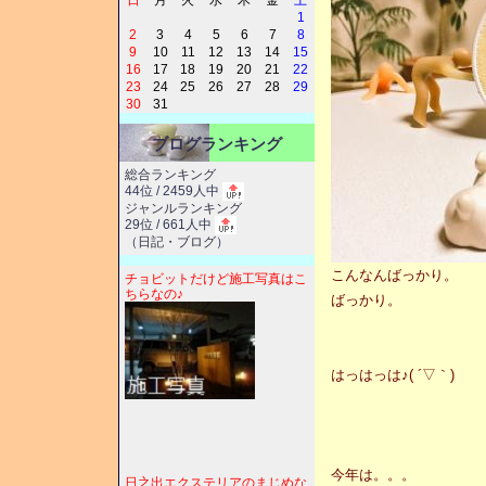
日
月
火
水
木
金
土
1
2
3
4
5
6
7
8
9
10
11
12
13
14
15
16
17
18
19
20
21
22
23
24
25
26
27
28
29
30
31
ブログランキング
総合ランキング
44位 / 2459人中
ジャンルランキング
29位 / 661人中
（
日記・ブログ
）
こんなんばっかり。
チョビットだけど施工写真はこ
ちらなの♪
ばっかり。
はっはっは♪( ´▽｀)
今年は。。。
日之出エクステリアのまじめな