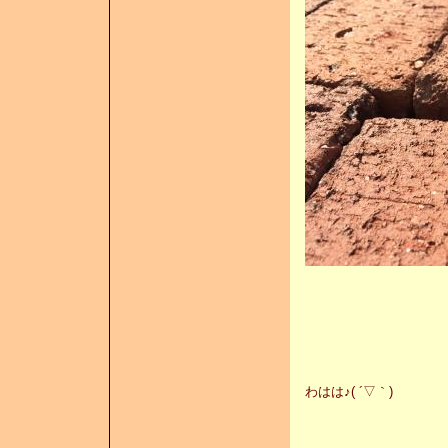
わはは♪( ´▽｀)