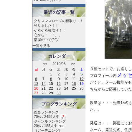
2010年01月 (23)
最近の記事一覧
クリスマスローズの種取り！！
登りました！！
そろそろ種取り！！
心から・・・。。
部屋の中で(^^)/
一覧を見る
カレンダー
<<
2010/06
>>
３種セットで、お送りし
日
月
火
水
木
金
土
1
2
3
4
5
メッ
プロフィール内
6
7
8
9
10
11
12
だくと、メール機能が有
13
14
15
16
17
18
19
20
21
22
23
24
25
26
ちらからご応募していた
27
28
29
30
数量は・・・先着15名
ブログランキング
た。。
総合ランキング
70位 / 2459人中
ジャンルランキング
発送は・・・郵便にてお
20位 / 185人中
ネーム、発送先名、住所
（
ガーデニング
）