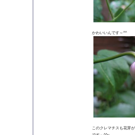
かわいいんです～^^
このクレマチスも花芽が
です～^^v