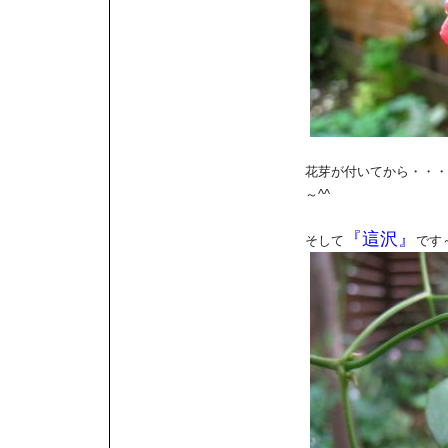
花芽が付いてから・・・
～^^
『這沢』
そして
です