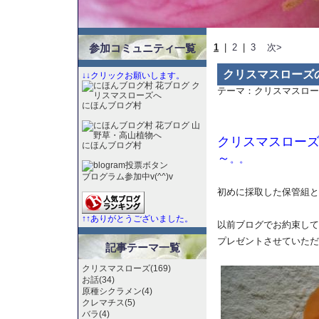
参加コミュニティ一覧
1
|
2
|
3
次>
クリスマスローズの
↓↓クリックお願いします。
テーマ：
クリスマスロー
にほんブログ村
クリスマスロー
にほんブログ村
～
。。
ブログラム参加中v(^^)v
初めに採取した保管組と
↑↑ありがとうございました。
以前ブログでお約束して
プレゼントさせていただ
記事テーマ一覧
クリスマスローズ(169)
お話(34)
原種シクラメン(4)
クレマチス(5)
バラ(4)