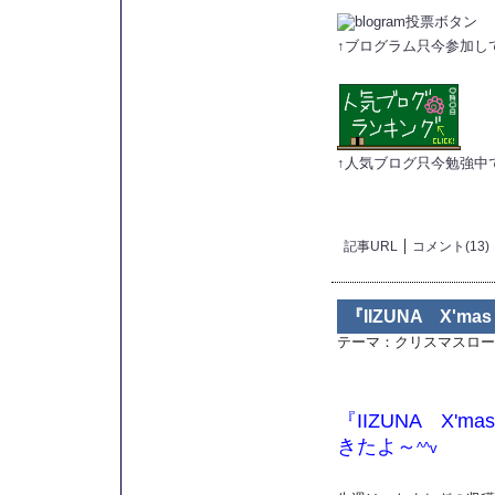
↑ブログラム只今参加し
↑人気ブログ只今勉強中
記事URL
コメント(13)
『IIZUNA X'ma
テーマ：
クリスマスロー
『IIZUNA X'm
きたよ～
^^v