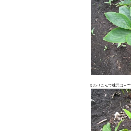
まわりこんで株元は～^^