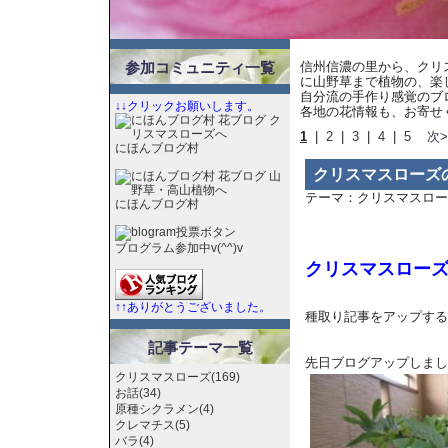
参加コミュニティ一覧
信州信濃の里から、クリ
に山野草まで植物の、楽
自分流の手作り感覚のブ
↓↓クリックお願いします。
各地の花情報も、お寄せく
1
|
2
|
3
|
4
|
5
次>
にほんブログ村
クリスマスローズ
テーマ：
クリスマスロー
にほんブログ村
ブログラム参加中v(^^)v
クリスマスロー
↑↑ありがとうございました。
種取り記事をアップする
記事テーマ一覧
先日ブログアップしまし
クリスマスローズ(169)
お話(34)
原種シクラメン(4)
クレマチス(5)
バラ(4)