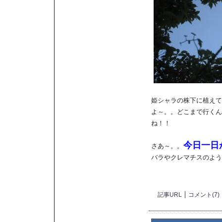
姫シャラの株下に植えて
よ～。。どこまで行くん
ね！！
今日一日
さあ～。。
バラやクレマチスのように
記事URL
コメント(7)