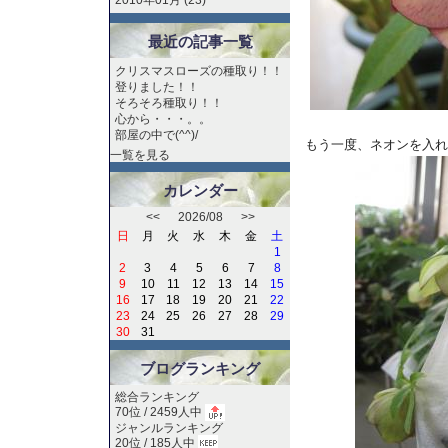
2010年01月 (23)
最近の記事一覧
クリスマスローズの種取り！！
登りました！！
そろそろ種取り！！
心から・・・。。
部屋の中で(^^)/
もう一度、ネオンを入れ
一覧を見る
カレンダー
<<
2026/08
>>
日
月
火
水
木
金
土
1
2
3
4
5
6
7
8
9
10
11
12
13
14
15
16
17
18
19
20
21
22
23
24
25
26
27
28
29
30
31
ブログランキング
総合ランキング
70位 / 2459人中
ジャンルランキング
20位 / 185人中