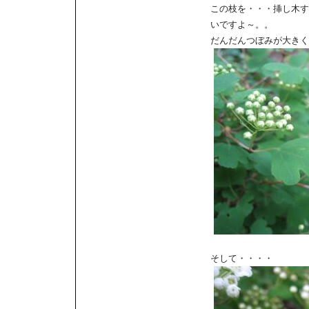
この枝を・・・挿し木す
いですよ～。。
だんだんつぼみが大きく
そして・・・・