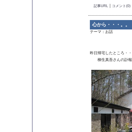
記事URL
コメント(0)
心から・・・。。
テーマ：
お話
昨日帰宅したところ・・
柳生真吾さんの訃報の