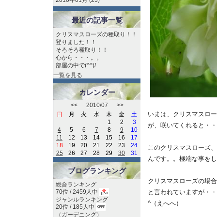
2010年01月 (23)
最近の記事一覧
クリスマスローズの種取り！！
登りました！！
そろそろ種取り！！
心から・・・。。
部屋の中で(^^)/
一覧を見る
カレンダー
<<
2010/07
>>
いまは、クリスマスロー
日
月
火
水
木
金
土
1
2
3
が、咲いてくれると・・
4
5
6
7
8
9
10
11
12
13
14
15
16
17
18
19
20
21
22
23
24
このクリスマスローズ、
25
26
27
28
29
30
31
んです。。極端な事をし
ブログランキング
クリスマスローズの場合
総合ランキング
70位 / 2459人中
と言われていますが・・
ジャンルランキング
^（えへへ）
20位 / 185人中
（
ガーデニング
）