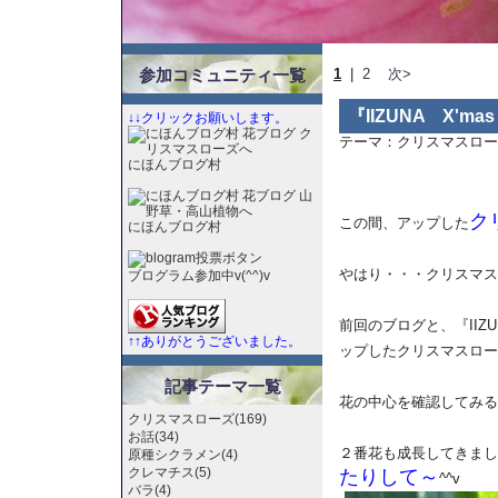
参加コミュニティ一覧
1
|
2
次>
『IIZUNA X'ma
↓↓クリックお願いします。
テーマ：
クリスマスロー
にほんブログ村
ク
この間、アップした
にほんブログ村
やはり・・・クリスマス
ブログラム参加中v(^^)v
前回のブログと、『IIZUNA
↑↑ありがとうございました。
ップしたクリスマスロー
記事テーマ一覧
花の中心を確認してみる
クリスマスローズ(169)
お話(34)
２番花も成長してきまし
原種シクラメン(4)
クレマチス(5)
たりして～
^^v
バラ(4)