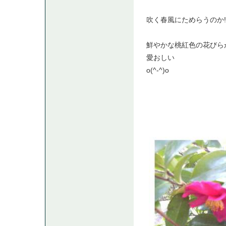
吹く春風にためらうのか!
鮮やかな桃紅色の花びら
愛おしい
o(^-^)o