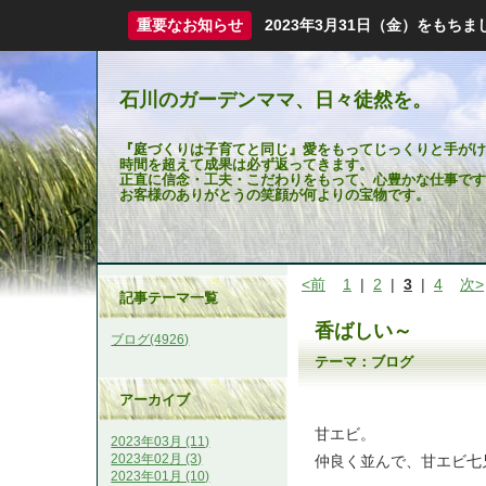
重要なお知らせ
2023年3月31日（金）をも
石川のガーデンママ、日々徒然を。
『庭づくりは子育てと同じ』愛をもってじっくりと手がけ
時間を超えて成果は必ず返ってきます。
正直に信念・工夫・こだわりをもって、心豊かな仕事です
お客様のありがとうの笑顔が何よりの宝物です。
<前
1
|
2
|
3
|
4
次>
記事テーマ一覧
香ばしい～
ブログ(4926)
テーマ：
ブログ
アーカイブ
甘エビ。
2023年03月 (11)
2023年02月 (3)
仲良く並んで、甘エビ七
2023年01月 (10)