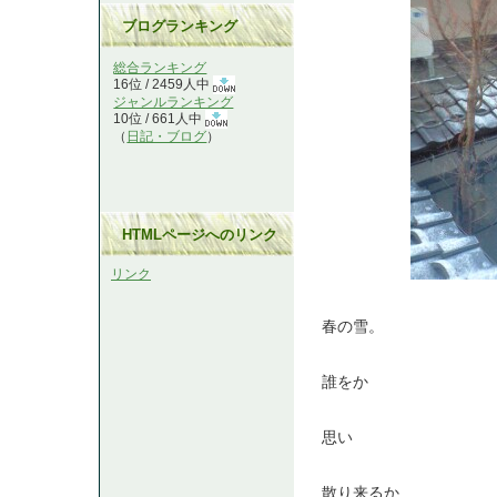
ブログランキング
総合ランキング
16位 / 2459人中
ジャンルランキング
10位 / 661人中
（
日記・ブログ
）
HTMLページへのリンク
リンク
春の雪。
誰をか
思い
散り来るか