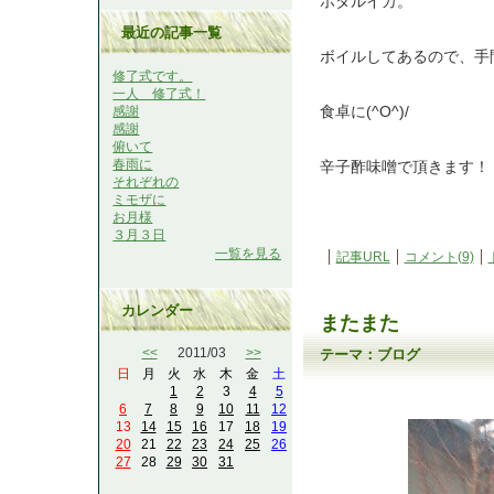
ホタルイカ。
最近の記事一覧
ボイルしてあるので、手
修了式です。
一人 修了式！
食卓に(^O^)/
感謝
感謝
俯いて
春雨に
辛子酢味噌で頂きます！
それぞれの
ミモザに
お月様
３月３日
一覧を見る
記事URL
コメント(9)
カレンダー
またまた
<<
2011/03
>>
テーマ：
ブログ
日
月
火
水
木
金
土
1
2
3
4
5
6
7
8
9
10
11
12
13
14
15
16
17
18
19
20
21
22
23
24
25
26
27
28
29
30
31