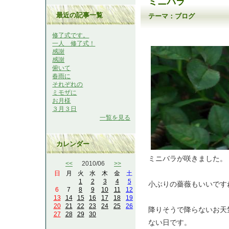
ミニバラ
最近の記事一覧
テーマ：
ブログ
修了式です。
一人 修了式！
感謝
感謝
俯いて
春雨に
それぞれの
ミモザに
お月様
３月３日
一覧を見る
カレンダー
ミニバラが咲きました。
<<
2010/06
>>
日
月
火
水
木
金
土
1
2
3
4
5
小ぶりの薔薇もいいです
6
7
8
9
10
11
12
13
14
15
16
17
18
19
20
21
22
23
24
25
26
降りそうで降らないお天
27
28
29
30
ない日です。