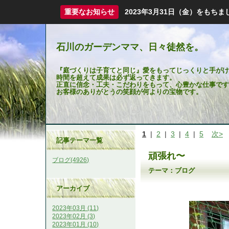
重要なお知らせ
2023年3月31日（金）をも
石川のガーデンママ、日々徒然を。
『庭づくりは子育てと同じ』愛をもってじっくりと手がけ
時間を超えて成果は必ず返ってきます。
正直に信念・工夫・こだわりをもって、心豊かな仕事です
お客様のありがとうの笑顔が何よりの宝物です。
1
|
2
|
3
|
4
|
5
次>
記事テーマ一覧
頑張れ〜
ブログ(4926)
テーマ：
ブログ
アーカイブ
2023年03月 (11)
2023年02月 (3)
2023年01月 (10)