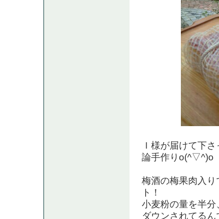
Ｉ様が届けて下さ
論手作りo(^▽^)o
梅酒の梅果肉入り
ト！
小麦粉の量を半分
ダウンされてるん