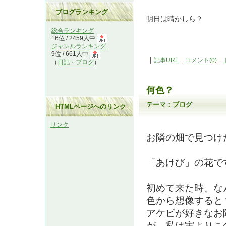
ブログランキング
明日は晴かしら？
総合ランキング
16位 / 2459人中
ジャンルランキング
9位 / 661人中
記事URL
コメント(0)
（
日記・ブログ
）
何色？
テーマ：
ブログ
HTMLページへのリンク
リンク
お隣の畑で見つけ
「あけび」の花で
初めて来た時、な
色から想像すると
アケビが好きなお
が、私は実よりこ