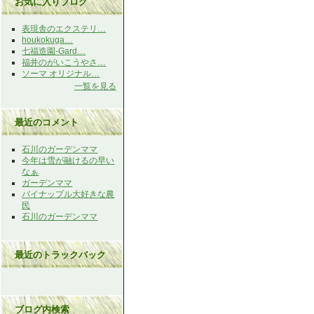
お気に入りブログ
表現舎のエクステリ…
houkokuga…
七福造園-Gard…
福井のがいこうやさ…
ソーマ オリジナル…
一覧を見る
最近のコメント
石川のガーデンママ
今年は雪が融けるの早い
なぁ
ガーデンママ
パイナップル大好きな農
民
石川のガーデンママ
最近のトラックバック
ブログ内検索