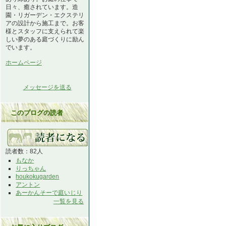
日々、癒されています。造
園・リガーデン・エクステリ
アの設計から施工まで。お客
様とスタッフに支えられて楽
しい夢のある庭づくりに励ん
でいます。
ホームページ
メッセージを送る
このブログの読者
読者数：82人
もなか
りっちゃん
houkokugarden
アントン
あーかんそーで庭いじり
一覧を見る