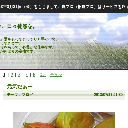
023年3月31日（金）をもちまして、庭ブロ（旧庭ブロ）はサービスを終
マ、日々徒然を。
』愛をもってじっくりと手がけて。
ってきます。
りをもって、心豊かな仕事です。
が何よりの宝物です。
1
|
2
|
3
|
4
|
5
次>
最後>>
元気だぁー
テーマ：
ブログ
2013/07/31 21:30