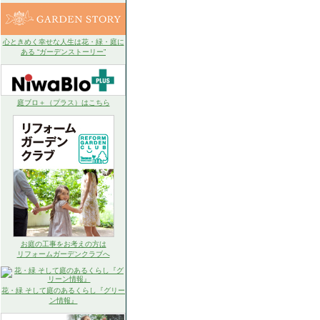
心ときめく幸せな人生は花・緑・庭に
ある “ガーデンストーリー”
庭ブロ＋（プラス）はこちら
お庭の工事をお考えの方は
リフォームガーデンクラブへ
花・緑 そして庭のあるくらし『グリー
ン情報』