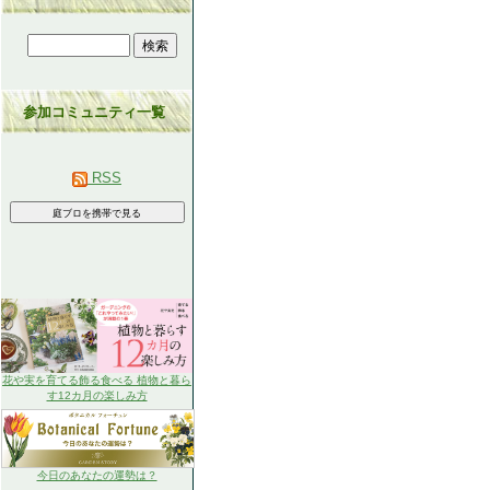
参加コミュニティ一覧
RSS
花や実を育てる飾る食べる 植物と暮ら
す12カ月の楽しみ方
今日のあなたの運勢は？