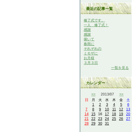
最近の記事一覧
修了式です。
一人 修了式！
感謝
感謝
俯いて
春雨に
それぞれの
ミモザに
お月様
３月３日
一覧を見る
カレンダー
<<
2013/07
>>
日
月
火
水
木
金
土
1
2
3
4
5
6
7
8
9
10
11
12
13
14
15
16
17
18
19
20
21
22
23
24
25
26
27
28
29
30
31