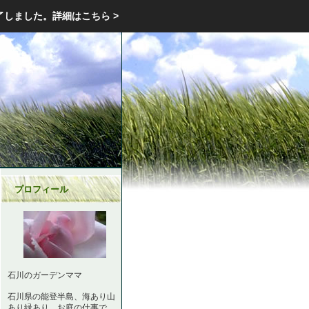
エクステリア・庭・ガーデニングのリフォーム ガーデン クラブ
了しました。
詳細はこちら >
庭ブロトップ
｜
コミュニティ
｜
プロフィール
石川のガーデンママ
石川県の能登半島、海あり山
あり緑あり。お庭の仕事で