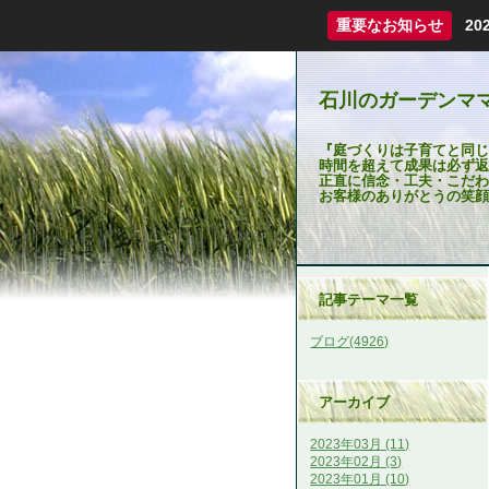
重要なお知らせ
2
石川のガーデンマ
『庭づくりは子育てと同じ
時間を超えて成果は必ず返
正直に信念・工夫・こだわ
お客様のありがとうの笑顔
記事テーマ一覧
ブログ(4926)
アーカイブ
2023年03月 (11)
2023年02月 (3)
2023年01月 (10)