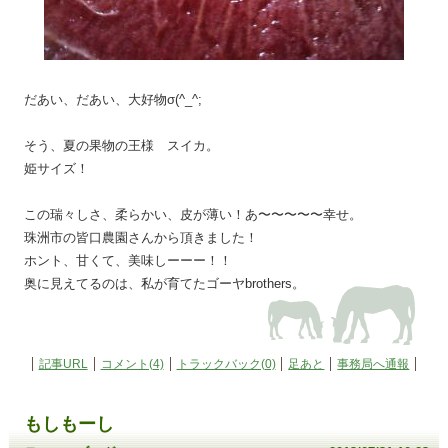
だあい、だあい、大好物σ(^_^;
そう、夏の果物の王様 スイカ。
姫サイズ！
この瑞々しさ、柔らかい、皮が薄い！あ〜〜〜〜〜幸せ。
珠洲市の皆口農園さんから頂きました！
ホント、甘くて、美味しーーー！！
奥に見えてるのは、私が育てたゴーヤbrothers。
記事URL
コメント(4)
トラックバック(0)
足あと
事務局へ通報
もしもーし