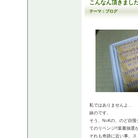
こんなん頂きまし
テーマ：
ブログ
私ではありませんよ…
妹のです。
そう、N○Kの、のど自
てのリベンジ!!葉書抽選か
それも奇跡に近い事。ス