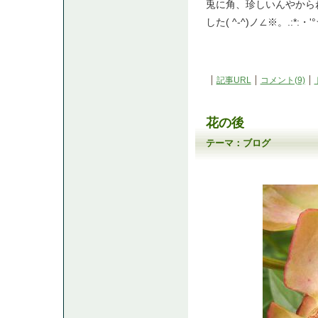
兎に角、珍しいんやから
した( ^-^)ノ∠※。.:*:・'
記事URL
コメント(9)
花の後
テーマ：
ブログ