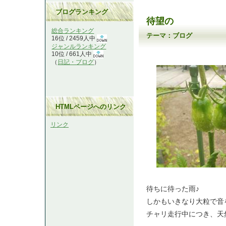
ブログランキング
待望の
総合ランキング
テーマ：
ブログ
16位 / 2459人中
ジャンルランキング
10位 / 661人中
（
日記・ブログ
）
HTMLページへのリンク
リンク
待ちに待った雨♪
しかもいきなり大粒で音
チャリ走行中につき、天