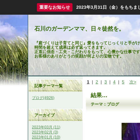
重要なお知らせ
2023年3月31日（金）をも
石川のガーデンママ、日々徒然を。
『庭づくりは子育てと同じ』愛をもってじっくりと手がけ
時間を超えて成果は必ず返ってきます。
正直に信念・工夫・こだわりをもって、心豊かな仕事です
お客様のありがとうの笑顔が何よりの宝物です。
1
|
2
|
3
|
4
|
5
次>
記事テーマ一覧
結果…
ブログ(4926)
テーマ：
ブログ
アーカイブ
2023年03月 (11)
2023年02月 (3)
2023年01月 (10)