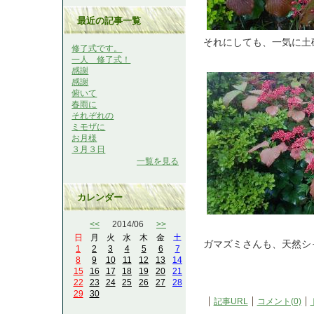
最近の記事一覧
それにしても、一気に土
修了式です。
一人 修了式！
感謝
感謝
俯いて
春雨に
それぞれの
ミモザに
お月様
３月３日
一覧を見る
カレンダー
<<
2014/06
>>
日
月
火
水
木
金
土
ガマズミさんも、天然シ
1
2
3
4
5
6
7
8
9
10
11
12
13
14
15
16
17
18
19
20
21
22
23
24
25
26
27
28
29
30
記事URL
コメント(0)