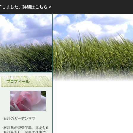
エクステリア・庭・ガーデニングのリフォーム ガーデン クラブ
了しました。
詳細はこちら >
庭ブロトップ
｜
コミュニティ
｜
プロフィール
石川のガーデンママ
石川県の能登半島、海あり山
あり緑あり。お庭の仕事で