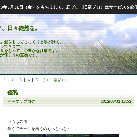
023年3月31日（金）をもちまして、庭ブロ（旧庭ブロ）はサービスを終
マ、日々徒然を。
』愛をもってじっくりと手がけて。
ってきます。
りをもって、心豊かな仕事です。
が何よりの宝物です。
1
|
2
|
3
|
4
|
5
次>
最後>>
優雅
テーマ：
ブログ
2012/08/31 18:52
いつもの道。
暑くてチャリを漕ぐのもへとへと～