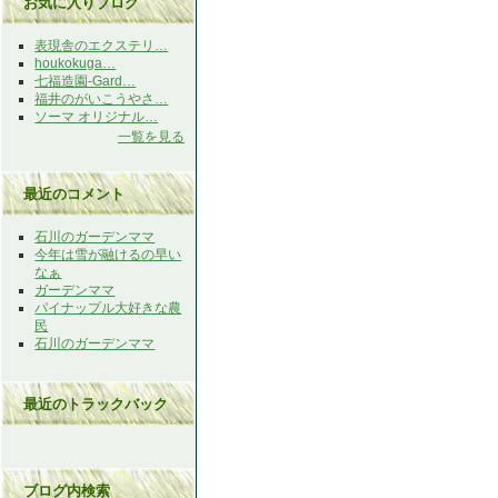
お気に入りブログ
表現舎のエクステリ…
houkokuga…
七福造園-Gard…
福井のがいこうやさ…
ソーマ オリジナル…
一覧を見る
最近のコメント
石川のガーデンママ
今年は雪が融けるの早い
なぁ
ガーデンママ
パイナップル大好きな農
民
石川のガーデンママ
最近のトラックバック
ブログ内検索