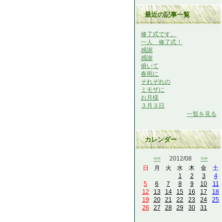
最近の記事一覧
修了式です。
一人 修了式！
感謝
感謝
俯いて
春雨に
それぞれの
ミモザに
お月様
３月３日
一覧を見る
カレンダー
<<
2012/08
>>
日
月
火
水
木
金
土
1
2
3
4
5
6
7
8
9
10
11
12
13
14
15
16
17
18
19
20
21
22
23
24
25
26
27
28
29
30
31