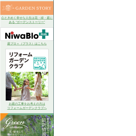
心ときめく幸せな人生は花・緑・庭に
ある “ガーデンストーリー”
庭ブロ＋（プラス）はこちら
お庭の工事をお考えの方は
リフォームガーデンクラブへ