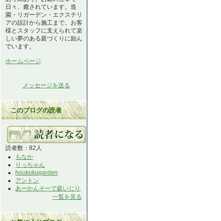
日々、癒されています。造
園・リガーデン・エクステリ
アの設計から施工まで。お客
様とスタッフに支えられて楽
しい夢のある庭づくりに励ん
でいます。
ホームページ
メッセージを送る
このブログの読者
読者数：82人
もなか
りっちゃん
houkokugarden
アントン
あーかんそーで庭いじり
一覧を見る