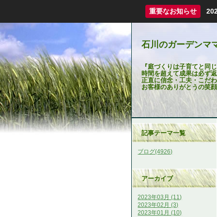
重要なお知らせ
2
石川のガーデンマ
『庭づくりは子育てと同じ
時間を超えて成果は必ず返
正直に信念・工夫・こだわ
お客様のありがとうの笑顔
記事テーマ一覧
ブログ(4926)
アーカイブ
2023年03月 (11)
2023年02月 (3)
2023年01月 (10)