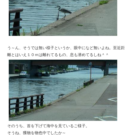
う～ん、そうでは無い様子というか、眼中になど無いよね。至近距
離とはいえ１０ｍは離れてるもの、息も潜めてるしね＾＾
そのうち、首を下げて海中を見ているご様子。
そうね、獲物を物色中でしたか～