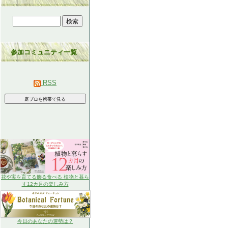
参加コミュニティ一覧
RSS
花や実を育てる飾る食べる 植物と暮ら
す12カ月の楽しみ方
今日のあなたの運勢は？