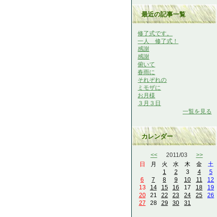
最近の記事一覧
修了式です。
一人 修了式！
感謝
感謝
俯いて
春雨に
それぞれの
ミモザに
お月様
３月３日
一覧を見る
カレンダー
<<
2011/03
>>
日
月
火
水
木
金
土
1
2
3
4
5
6
7
8
9
10
11
12
13
14
15
16
17
18
19
20
21
22
23
24
25
26
27
28
29
30
31