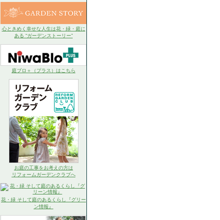
心ときめく幸せな人生は花・緑・庭に
ある “ガーデンストーリー”
庭ブロ＋（プラス）はこちら
お庭の工事をお考えの方は
リフォームガーデンクラブへ
花・緑 そして庭のあるくらし『グリー
ン情報』