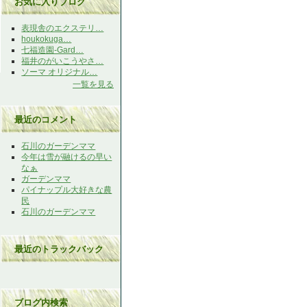
お気に入りブログ
表現舎のエクステリ…
houkokuga…
七福造園-Gard…
福井のがいこうやさ…
ソーマ オリジナル…
一覧を見る
最近のコメント
石川のガーデンママ
今年は雪が融けるの早い
なぁ
ガーデンママ
パイナップル大好きな農
民
石川のガーデンママ
最近のトラックバック
ブログ内検索