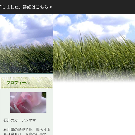
エクステリア・庭・ガーデニングのリフォーム ガーデン クラブ
了しました。
詳細はこちら >
庭ブロトップ
｜
コミュニティ
｜
プロフィール
石川のガーデンママ
石川県の能登半島、海あり山
あり緑あり。お庭の仕事で