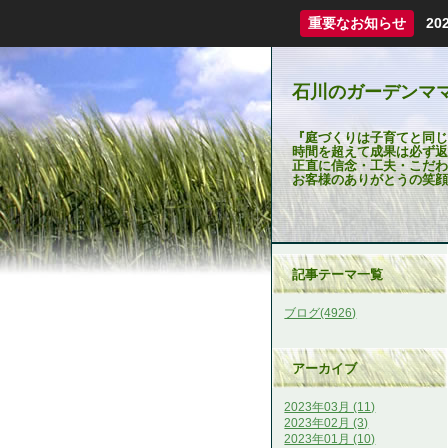
重要なお知らせ
2
石川のガーデンマ
『庭づくりは子育てと同じ
時間を超えて成果は必ず返
正直に信念・工夫・こだわ
お客様のありがとうの笑顔
記事テーマ一覧
ブログ(4926)
アーカイブ
2023年03月 (11)
2023年02月 (3)
2023年01月 (10)