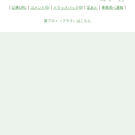
記事URL
コメント(5)
トラックバック(0)
足あと
事務局へ通報
庭ブロ＋（プラス）はこちら