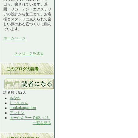
日々、癒されています。造
園・リガーデン・エクステリ
アの設計から施工まで。お客
様とスタッフに支えられて楽
しい夢のある庭づくりに励ん
でいます。
ホームページ
メッセージを送る
このブログの読者
読者数：82人
もなか
りっちゃん
houkokugarden
アントン
あーかんそーで庭いじり
一覧を見る