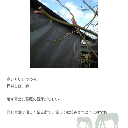
寒いといいつつも、
日差しは、春。
射す青空に薔薇の新芽が眩しい♪
同じ青空が優しく至る所で、優しく微笑みますようにo(^-^)o