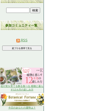
参加コミュニティ一覧
RSS
花や実を育てる飾る食べる 植物と暮ら
す12カ月の楽しみ方
今日のあなたの運勢は？