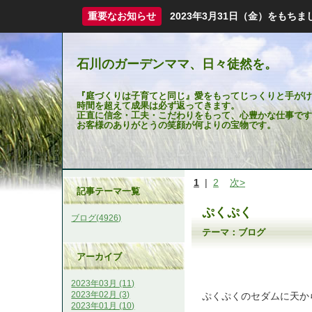
重要なお知らせ
2023年3月31日（金）をも
石川のガーデンママ、日々徒然を。
『庭づくりは子育てと同じ』愛をもってじっくりと手がけ
時間を超えて成果は必ず返ってきます。
正直に信念・工夫・こだわりをもって、心豊かな仕事です
お客様のありがとうの笑顔が何よりの宝物です。
1
|
2
次>
記事テーマ一覧
ぷくぷく
ブログ(4926)
テーマ：
ブログ
アーカイブ
2023年03月 (11)
2023年02月 (3)
ぷくぷくのセダムに天か
2023年01月 (10)