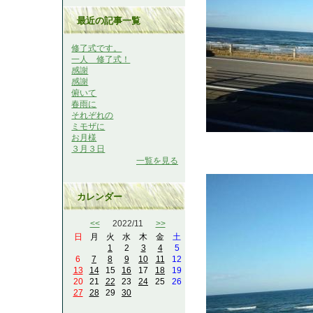
最近の記事一覧
修了式です。
一人 修了式！
感謝
感謝
俯いて
春雨に
それぞれの
ミモザに
お月様
３月３日
一覧を見る
カレンダー
<<
2022/11
>>
日
月
火
水
木
金
土
1
2
3
4
5
6
7
8
9
10
11
12
13
14
15
16
17
18
19
20
21
22
23
24
25
26
27
28
29
30