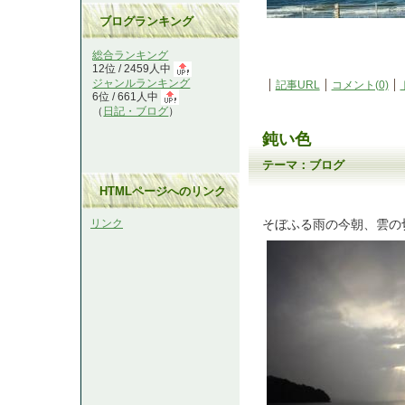
ブログランキング
総合ランキング
12位 / 2459人中
ジャンルランキング
記事URL
コメント(0)
6位 / 661人中
（
日記・ブログ
）
鈍い色
テーマ：
ブログ
HTMLページへのリンク
リンク
そぼふる雨の今朝、雲の