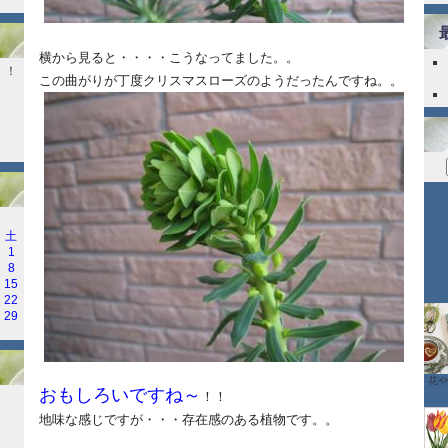
横から見ると・・・・こうなってました。。
！！
この曲がりが丁度クリスマスローズのようだったんですね。。
土
1
8
15
22
29
花や
おもしろいですね～
！！
地味な感じですが・・・存在感のある植物です。。