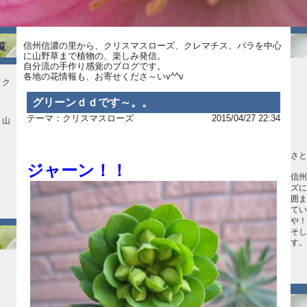
覧
信州信濃の里から、クリスマスローズ、クレマチス、バラを中心
に山野草まで植物の、楽しみ発信。
自分流の手作り感覚のブログです。
各地の花情報も、お寄せくださ～いv^^v
グリーンｄｄです～。。
テーマ：
クリスマスローズ
2015/04/27 22:34
さと
ジャーン！！
信州
ズに
囲ま
てい
。
や！
そし
す。