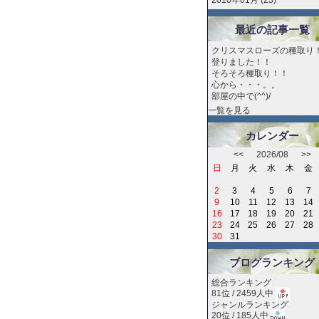
2010年01月 (23)
最近の記事一覧
クリスマスローズの種取り
登りました！！
そろそろ種取り！！
心から・・・。。
部屋の中で(^^)/
一覧を見る
カレンダー
<<
2026/08
>>
日
月
火
水
木
金
2
3
4
5
6
7
9
10
11
12
13
14
16
17
18
19
20
21
23
24
25
26
27
28
30
31
ブログランキング
総合ランキング
81位 / 2459人中
ジャンルランキング
20位 / 185人中