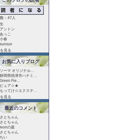
数：47人
生
アントン
あっこ
小春
sunsun
を見る
お気に入りブログ
ソーマ オリジナル…
静岡県焼津市ハナミ…
Green Fie…
ピュア☆★
もってけ☆エクステ…
を見る
最近のコメント
さとちゃん
さとちゃん
leonの庭
さとちゃん
ちい