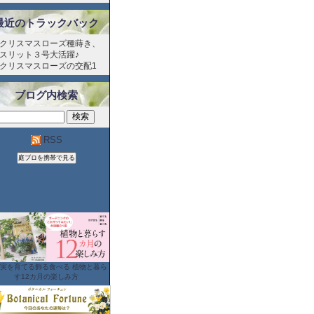
最近のトラックバック
クリスマスローズ種蒔き、
スリット３号大活躍♪
クリスマスローズの交配1
ブログ内検索
RSS
実を育てる飾る食べる 植物と暮ら
す12カ月の楽しみ方