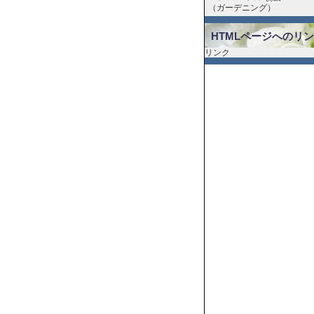
（
ガーデニング
）
HTMLページへのリ
リンク