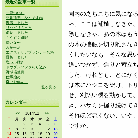
最近の記事一覧
園内のあちこちに気にな
一息ついた
閉鎖延期、なんですね
復職しました
ゃ、ここは補植しなきゃ
リハビリの日々
退院しました
除しなきゃ、あの木はも
もうすぐ退院
長いな〜
の木の接触を切り離さな
入院生活
エクステリアプランナー合格
くしたいなぁ…そんな思
骨折しました
塩カル撒き
追いつかず、焦りと苛立
ドウダンツツジ刈り込み
野球場整備
した。けれども、とにか
仕事始め
良いお年を！
は木にハシゴを架け、ト
一覧を見る
せ、刈払い機を動かして
カレンダー
き、ハサミを握り続けて
<<
2014/12
>>
それほど悪くない、いや
日
月
火
水
木
金
土
1
2
3
4
5
6
ですか。
7
8
9
10
11
12
13
14
15
16
17
18
19
20