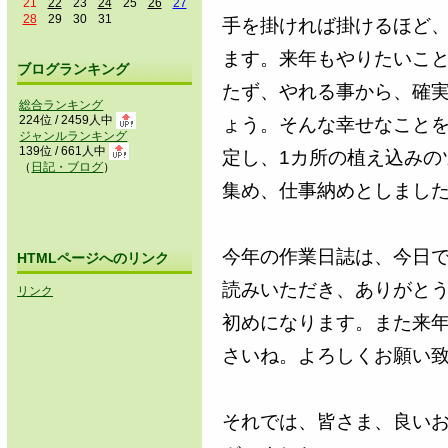
21
22
23
24
25
26
27
28
29
30
31
手を掛ければ掛けるほど
ます。来年もやりたいこ
ブログランキング
たず、やれる事から、確
総合ランキング
224位 / 2459人中
ょう。そんな幸せなことを
ジャンルランキング
139位 / 661人中
定し、1カ所の植え込みの
（
日記・ブログ
）
集め、仕事納めとしまし
今年の作業日誌は、今日
HTMLページへのリンク
読みいただき、ありがとう
リンク
初めになります。また来
さいね。よろしくお願い
それでは、皆さま、良い