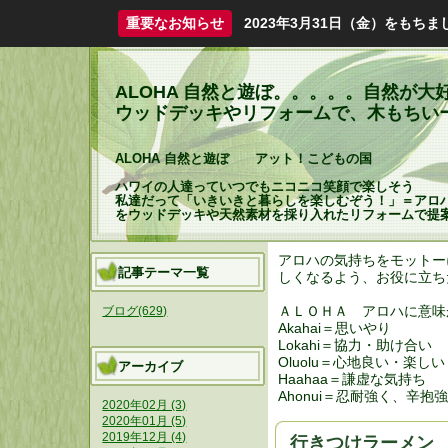
重要なお知らせ
2023年3月31日（金）をも
ALOHA 自然と遊ぼ。。。。。自然が
ウッドデッキやリフォームで、木もちいーHapp
ALOHA 自然と遊ぼ アット！こどもの国
ハワイの人達っていつでもニコニコ笑顔で楽しそう
私達だって「いきいきと暮らしを楽しむぞう！」＝アロ
をウッドデッキや天然素材を採り入れたリフォームで提
アロハの気持ちをモットー
記事テーマ一覧
しくなるよう、お役に立ち
ＡＬＯＨＡ アロハに意味
ブログ(629)
Akahai＝思いやり
Lokahi＝協力・助け合い
Oluolu＝心地良い・楽しい
アーカイブ
Haahaa＝謙虚な気持ち
Ahonui＝忍耐強く、辛抱
2020年02月 (3)
2020年01月 (5)
2019年12月 (4)
行きつけラーメン