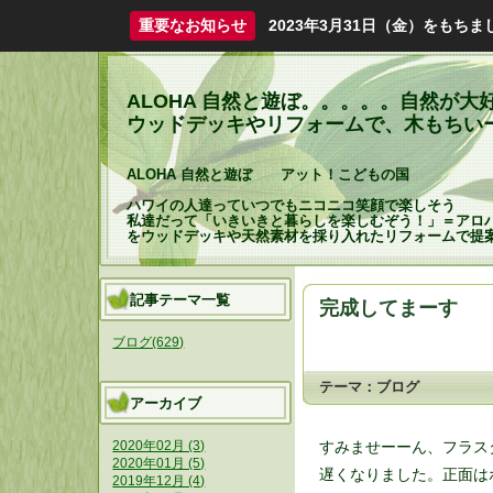
重要なお知らせ
2023年3月31日（金）をも
ALOHA 自然と遊ぼ。。。。。自然が
ウッドデッキやリフォームで、木もちいーHapp
ALOHA 自然と遊ぼ アット！こどもの国
ハワイの人達っていつでもニコニコ笑顔で楽しそう
私達だって「いきいきと暮らしを楽しむぞう！」＝アロ
をウッドデッキや天然素材を採り入れたリフォームで提
記事テーマ一覧
完成してまーす
ブログ(629)
テーマ：
ブログ
アーカイブ
すみませーーん、フラス
2020年02月 (3)
2020年01月 (5)
遅くなりました。正面は
2019年12月 (4)