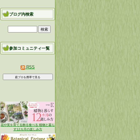
ブログ内検索
参加コミュニティ一覧
RSS
花や実を育てる飾る食べる 植物と暮ら
す12カ月の楽しみ方