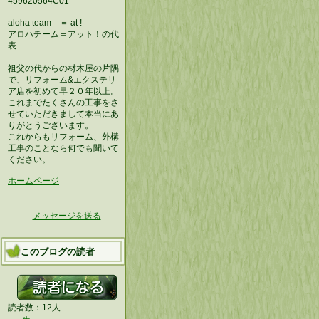
459620564C01
aloha team ＝ at !
アロハチーム＝アット！の代
表
祖父の代からの材木屋の片隅
で、リフォーム&エクステリ
ア店を初めて早２０年以上。
これまでたくさんの工事をさ
せていただきまして本当にあ
りがとうございます。
これからもリフォーム、外構
工事のことなら何でも聞いて
ください。
ホームページ
メッセージを送る
このブログの読者
読者数：12人