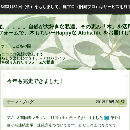
023年3月31日（金）をもちまして、庭ブロ（旧庭ブロ）はサービスを終
と遊ぼ。。。。。自然が大好きな私達、その恵み「木」を活
ームで、木もちいーHappyな Aloha life をお届け
アット！こどもの国
もニコニコ笑顔で楽しそう
暮らしを楽しむぞう！」＝アロハライフ
材を採り入れたリフォームで提案
今年も完走できました！
テーマ：
ブログ
2012/11/05 20:57
第7回湘南国際マラソン、11/3（土）走ってまいりました
第1回
目から連続出場、連続完走つづいてます。ただし今回は今までで一