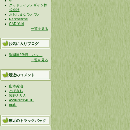
生
グッドライフデザイン株
式会社
おおしまなひとびと
Re*cherche
CAD Yuki
一覧を見る
お気に入りブログ
造園屋2代目 ハッ…
一覧を見る
最近のコメント
山本英治
とぼきち
関谷ぷりん
459620564C01
maki
最近のトラックバック