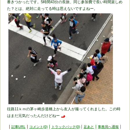
番きつかったです。5時間43分の長旅、同じ参加費で長い時間楽しめ
た？とは、絶対に走ってる時は思えないですよねー。
往路11ｋｍの茅ヶ崎歩道橋上から友人が撮ってくれました。この時
はまだ元気だったんだけどねー
記事URL
コメント(0)
トラックバック(0)
足あと
事務局へ通報