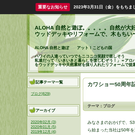
重要なお知らせ
2023年3月31日（金）をも
ALOHA 自然と遊ぼ。。。。。自然が
ウッドデッキやリフォームで、木もちいーHapp
ALOHA 自然と遊ぼ アット！こどもの国
ハワイの人達っていつでもニコニコ笑顔で楽しそう
私達だって「いきいきと暮らしを楽しむぞう！」＝アロ
をウッドデッキや天然素材を採り入れたリフォームで提
記事テーマ一覧
カワショー50周年
ブログ(629)
テーマ：
ブログ
アーカイブ
みなさまのおかげで、S3
2020年02月 (3)
2020年01月 (5)
ら始まった当社は50年
2019年12月 (4)