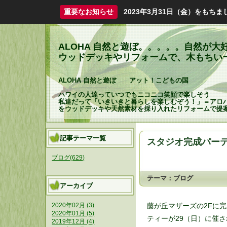
重要なお知らせ
2023年3月31日（金）をも
ALOHA 自然と遊ぼ。。。。。自然が
ウッドデッキやリフォームで、木もちいーHapp
ALOHA 自然と遊ぼ アット！こどもの国
ハワイの人達っていつでもニコニコ笑顔で楽しそう
私達だって「いきいきと暮らしを楽しむぞう！」＝アロ
をウッドデッキや天然素材を採り入れたリフォームで提
記事テーマ一覧
スタジオ完成パー
ブログ(629)
テーマ：
ブログ
アーカイブ
藤が丘マザーズの2Fに
2020年02月 (3)
2020年01月 (5)
ティーが29（日）に催
2019年12月 (4)