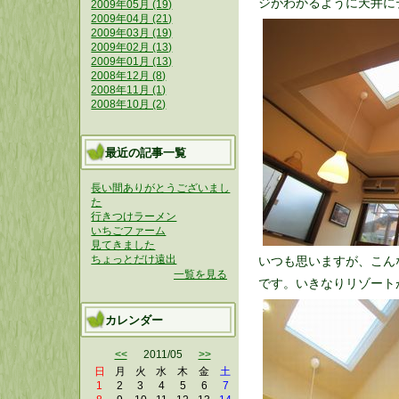
ジがわかるように天井に
2009年05月 (19)
2009年04月 (21)
2009年03月 (19)
2009年02月 (13)
2009年01月 (13)
2008年12月 (8)
2008年11月 (1)
2008年10月 (2)
最近の記事一覧
長い間ありがとうございまし
た
行きつけラーメン
いちごファーム
見てきました
ちょっとだけ遠出
いつも思いますが、こん
一覧を見る
です。いきなりリゾート
カレンダー
<<
2011/05
>>
日
月
火
水
木
金
土
1
2
3
4
5
6
7