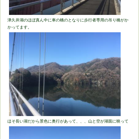
津久井湖のほぼ真ん中に車の橋のとなりに歩行者専用の吊り橋がか
かってます。
ほそ長い湖だから景色に奥行があって、、、山と空が湖面に映って