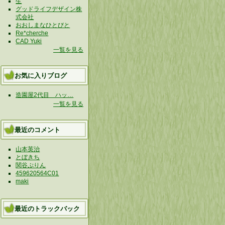
生
グッドライフデザイン株
式会社
おおしまなひとびと
Re*cherche
CAD Yuki
一覧を見る
お気に入りブログ
造園屋2代目 ハッ…
一覧を見る
最近のコメント
山本英治
とぼきち
関谷ぷりん
459620564C01
maki
最近のトラックバック