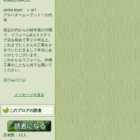
459620564C01
aloha team ＝ at !
アロハチーム＝アット！の代
表
祖父の代からの材木屋の片隅
で、リフォーム&エクステリ
ア店を初めて早２０年以上。
これまでたくさんの工事をさ
せていただきまして本当にあ
りがとうございます。
これからもリフォーム、外構
工事のことなら何でも聞いて
ください。
ホームページ
メッセージを送る
このブログの読者
読者数：12人