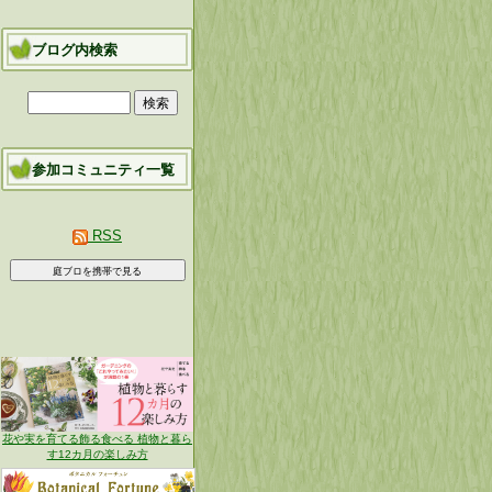
ブログ内検索
参加コミュニティ一覧
RSS
花や実を育てる飾る食べる 植物と暮ら
す12カ月の楽しみ方